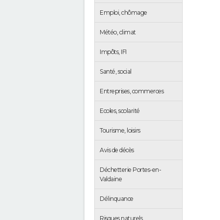
Emploi, chômage
Météo, climat
Impôts, IFI
Santé, social
Entreprises, commerces
Ecoles, scolarité
Tourisme, loisirs
Avis de décès
Déchetterie Portes-en-
Valdaine
Délinquance
Risques naturels