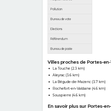
Pollution
Bureau de vote
Elections
Référendum
Bureau de poste
Villes proches de Portes-en
La Touche
(2.3 km)
Aleyrac
(3.6 km)
La Bégude-de-Mazenc
(3.7 km)
Rochefort-en-Valdaine
(4.6 km)
Souspierre
(4.6 km)
En savoir plus sur Portes-en