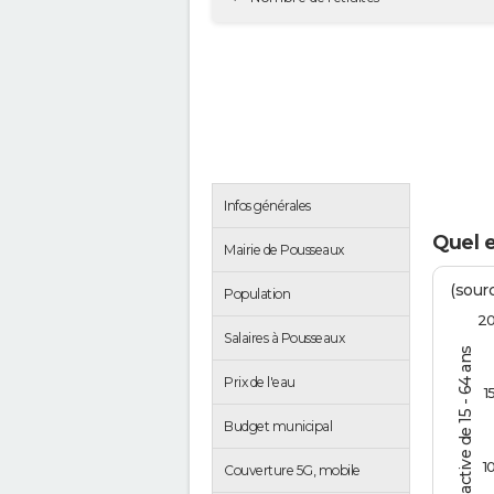
Infos générales
Quel 
Mairie de Pousseaux
(sourc
Population
2
Salaires à Pousseaux
% de la pop. active de 15 - 64 ans
Prix de l'eau
1
Budget municipal
1
Couverture 5G, mobile