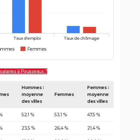
Taux d'emploi
Taux de chômage
ommes
Femmes
salaires à Pousseaux ?
Hommes :
Femmes :
mes
moyenne
Femmes
moyenne
des villes
des villes
 %
52,1 %
53,1 %
47,5 %
 %
23,5 %
26,4 %
21,4 %