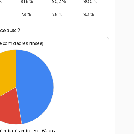
 %
91,6 %
90,2 %
90,0 %
7,9 %
7,8 %
9,3 %
sseaux ?
.com d'après l'Insee)
é-retraités entre 15 et 64 ans