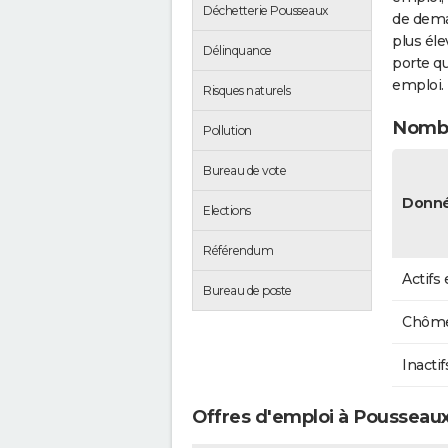
Déchetterie Pousseaux
de dema
plus éle
Délinquance
porte qu
emploi.
Risques naturels
Nombr
Pollution
Bureau de vote
Donné
Elections
Référendum
Actifs
Bureau de poste
Chôme
Inactif
Offres d'emploi à Pousseau