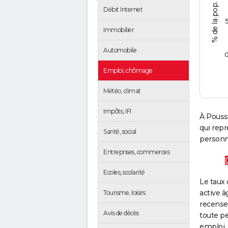
Débit Internet
Immobilier
Automobile
Emploi, chômage
Météo, climat
Impôts, IFI
À Pouss
qui rep
Santé, social
personne
Entreprises, commerces
Ecoles, scolarité
Le taux 
active â
Tourisme, loisirs
recense
Avis de décès
toute pe
emploi, 