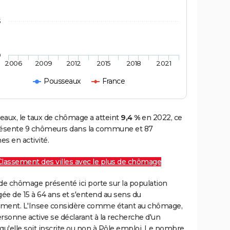
5
0
2006
2009
2012
2015
2018
2021
Pousseaux
France
eaux, le taux de chômage a atteint
9,4 %
en 2022, ce
résente 9 chômeurs dans la commune et 87
s en activité.
Classement des villes avec le plus de chômage
de chômage présenté ici porte sur la population
gée de 15 à 64 ans et s'entend au sens du
ment. L'Insee considère comme étant au chômage,
rsonne active se déclarant à la recherche d'un
qu'elle soit inscrite ou non à Pôle emploi. Le nombre