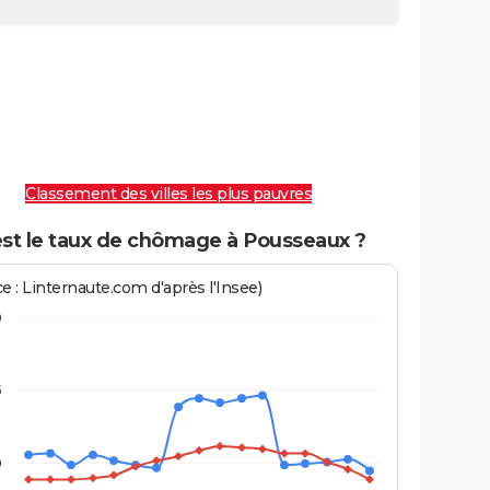
Classement des villes les plus pauvres
est le taux de chômage à Pousseaux ?
e : Linternaute.com d'après l'Insee)
0
5
0