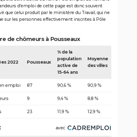
ndeurs d'emploi de cette page est donc souvent
vé que celui produit par le ministère du Travail, qui ne
e sur les personnes effectivement inscrites à Pôle
e de chômeurs à Pousseaux
% de la
population
Moyenne
es 2022
Pousseaux
active de
des villes
15-64 ans
 en emploi
87
90,6 %
90,9 %
urs
9
9,4 %
8,8 %
s
23
11,9 %
12,9 %
x
avec