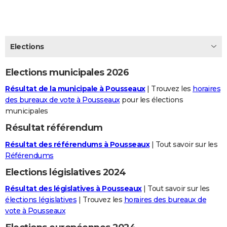
City break
Voyage de noces
Climat
Destinations
Voyage nature
Forum
+
PHOTO
GUIDES D'ACHAT
Elections
BONS PLANS
Elections municipales 2026
CARTE DE VOEUX
Résultat de la municipale à Pousseaux
| Trouvez les
horaires
Carte Bonne année
Carte Pâques
Carte de Noël
Carte Saint-Valentin
Carte d'anniversaire
DICTIONNAIRE
des bureaux de vote à Pousseaux
pour les élections
municipales
Biographies
Expressions
Dictionnaire
Citations
Proverbes
PROGRAMME TV
Résultat référendum
COPAINS D'AVANT
Résultat des référendums à Pousseaux
| Tout savoir sur les
Se connecter
Collèges
Universités
Service militaire
S'inscrire
Lycées
Primaires
Entreprises
Avis de recherche
Référendums
AVIS DE DÉCÈS
Elections législatives 2024
FORUM
Résultat des législatives à Pousseaux
| Tout savoir sur les
Lifestyle
Sport
Television
Cinema
Bricolage
Culture
Auto
Voyage
élections législatives
| Trouvez les
horaires des bureaux de
vote à Pousseaux