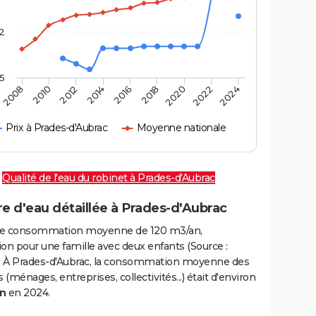
2
,5
2016
2020
2010
2024
2014
2018
2008
2022
2012
Prix à Prades-d'Aubrac
Moyenne nationale
Qualité de l'eau du robinet à Prades-d'Aubrac
e d'eau détaillée à Prades-d'Aubrac
e consommation moyenne de 120 m3/an,
on pour une famille avec deux enfants (Source :
 À Prades-d'Aubrac, la consommation moyenne des
(ménages, entreprises, collectivités...) était d'environ
n
en 2024.