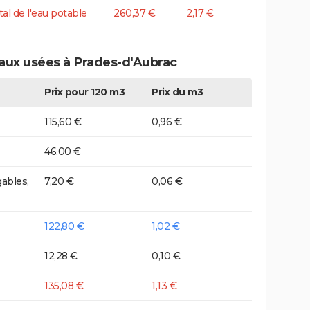
tal de l'eau potable
260,37 €
2,17 €
eaux usées à Prades-d'Aubrac
Prix pour 120 m3
Prix du m3
115,60 €
0,96 €
46,00 €
ables,
7,20 €
0,06 €
122,80 €
1,02 €
12,28 €
0,10 €
135,08 €
1,13 €