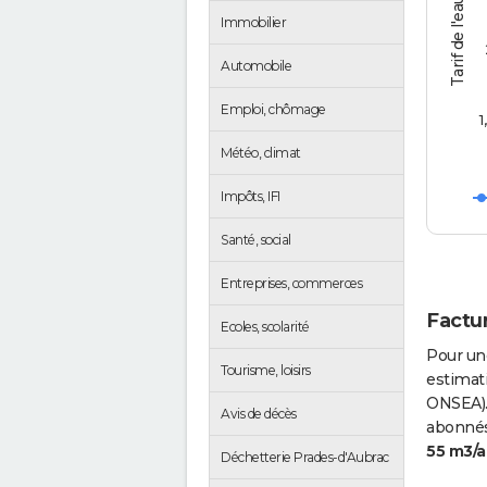
Tarif de l'eau (€/m3)
Immobilier
Automobile
Emploi, chômage
1
Météo, climat
Impôts, IFI
Santé, social
Entreprises, commerces
Factur
Ecoles, scolarité
Pour un
Tourisme, loisirs
estimati
ONSEA).
Avis de décès
abonnés 
55 m3/a
Déchetterie Prades-d'Aubrac