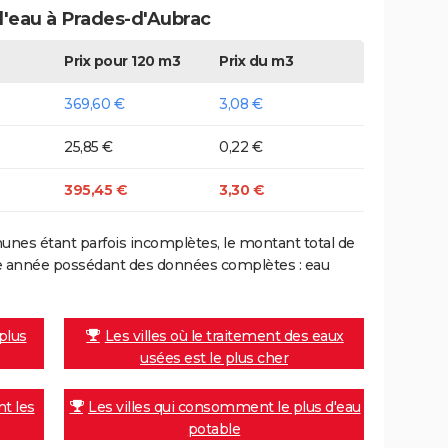
 d'eau à Prades-d'Aubrac
Prix pour 120 m3
Prix du m3
369,60 €
3,08 €
25,85 €
0,22 €
395,45 €
3,30 €
nes étant parfois incomplètes, le montant total de
ière année possédant des données complètes : eau
 plus
Les villes où le traitement des eaux
usées est le plus cher
nt les
Les villes qui consomment le plus d'eau
potable