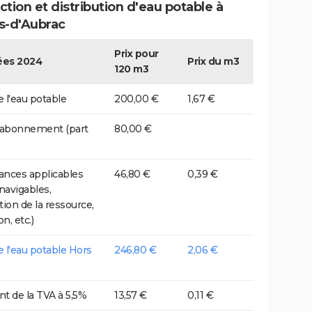
tion et distribution d'eau potable à
s-d'Aubrac
Prix pour
es 2024
Prix du m3
120 m3
e l'eau potable
200,00 €
1,67 €
 abonnement (part
80,00 €
nces applicables
46,80 €
0,39 €
 navigables,
tion de la ressource,
on, etc.)
de l'eau potable Hors
246,80 €
2,06 €
t de la TVA à 5,5%
13,57 €
0,11 €