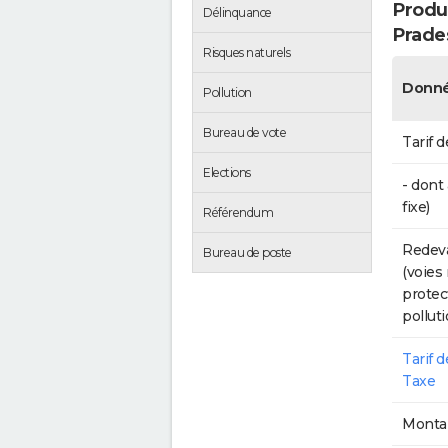
Produc
Délinquance
Prade
Risques naturels
Donné
Pollution
Bureau de vote
Tarif d
Elections
- dont
fixe)
Référendum
Redeva
Bureau de poste
(voies
protec
polluti
Tarif 
Taxe
Montan