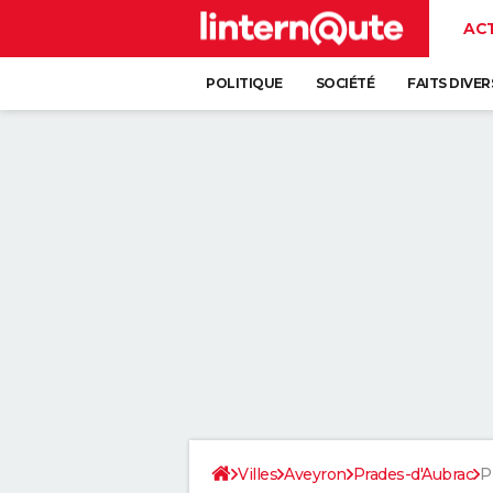
AC
POLITIQUE
SOCIÉTÉ
FAITS DIVER
Villes
Aveyron
Prades-d'Aubrac
P