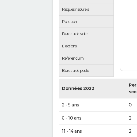
Risques naturels
Pollution
Bureau de vote
Elections
Référendum
Bureau de poste
Per
Données 2022
sco
2 - 5 ans
0
6 - 10 ans
2
11 - 14 ans
2