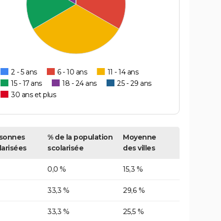
2 - 5 ans
6 - 10 ans
11 - 14 ans
15 - 17 ans
18 - 24 ans
25 - 29 ans
30 ans et plus
sonnes
% de la population
Moyenne
larisées
scolarisée
des villes
0,0 %
15,3 %
33,3 %
29,6 %
33,3 %
25,5 %