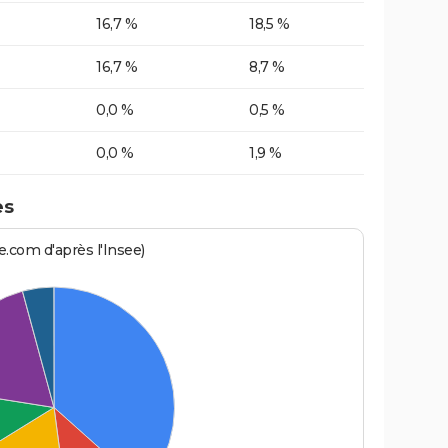
16,7 %
18,5 %
16,7 %
8,7 %
0,0 %
0,5 %
0,0 %
1,9 %
es
.com d'après l'Insee)