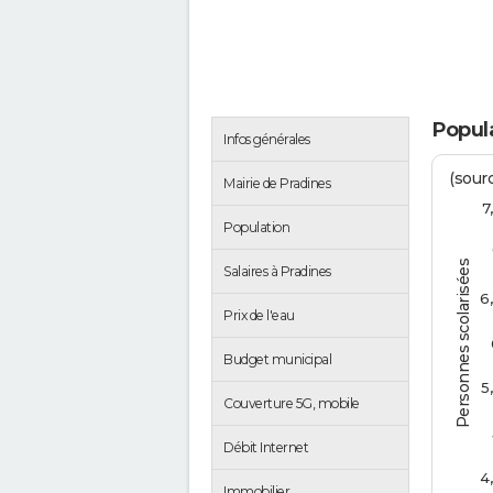
Popula
Infos générales
(sourc
Mairie de Pradines
7
Population
Personnes scolarisées
Salaires à Pradines
6
Prix de l'eau
Budget municipal
5
Couverture 5G, mobile
Débit Internet
4
Immobilier