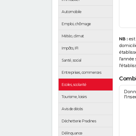
Automobile
Emploi, chômage
Météo, climat
NB :
est
domicil
Impôts, IFI
établis
l'année 
Santé, social
l'établi
Entreprises, commerces
Combie
Ecoles, scolarité
Donné
l'Inse
Tourisme, loisirs
Avis de décès
Déchetterie Pradines
Délinquance