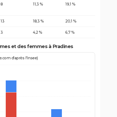
8
11,3 %
19,1 %
13
18,3 %
20,1 %
3
4,2 %
6,7 %
mes et des femmes à Pradines
.com d'après l'Insee)