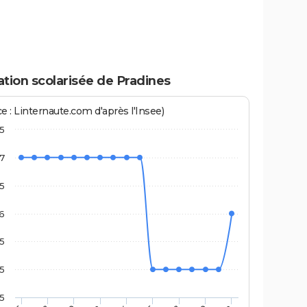
tion scolarisée de Pradines
e : Linternaute.com d'après l'Insee)
,5
7
,5
6
,5
5
,5