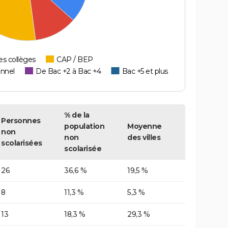
es collèges
CAP / BEP
onnel
De Bac +2 à Bac +4
Bac +5 et plus
% de la
Personnes
population
Moyenne
non
non
des villes
scolarisées
scolarisée
26
36,6 %
19,5 %
8
11,3 %
5,3 %
13
18,3 %
29,3 %