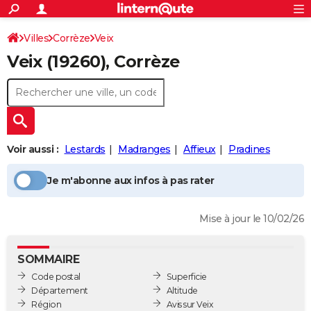
ACTUALITÉS
Connexion
S'inscrire
Villes
Corrèze
Veix
Rechercher
Société
Education
Villes
Politique
Faits Divers
Monde
+
SPORT
Veix
(19260), Corrèze
Football
Cyclisme
Forum
Coupe du monde 2026
Tennis
Rugby
CULTURE
TNT
Cinéma
Musique
Programme TV
Streaming
Sorties cinéma
+
FINANCE
Impôts
Immobilier
Banque
Crédit
Retraite
Epargne
Risques naturels par ville
Assurance
AUTO
Voir aussi :
Lestards
Madranges
Affieux
Pradines
Réserver un essai
Berlines
Forum auto
Essais
Citadines
SUV
+
HIGH-TECH
Je m'abonne aux infos à pas rater
Meilleur smartphone
Ordinateurs
Guide high-tech
Mobiles
Internet
Jeux vidéo
+
BRICOLAGE
Aménagement intérieur
Cuisine
Jardinage
+
Forum
Extérieur
Salle de bains
Rangement
WEEK-END
Mise à jour le 10/02/26
Escapades
Expositions
Week-end nature
Guides de France
Patrimoine
Musées
+
LIFESTYLE
SOMMAIRE
Bien-être
Mode
+
Art de vivre
Loisirs
Modes de vie
SANTE
Code postal
Superficie
Département
Altitude
Guide de la santé
Médicaments
+
Alimentation
Maladies
Sommeil
VOYAGE
Région
Avis sur Veix