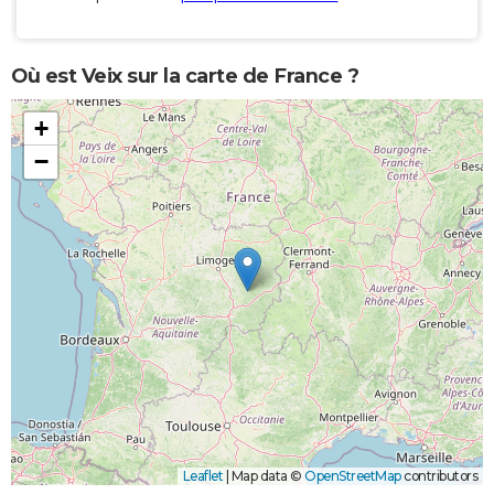
Où est Veix sur la carte de France ?
+
−
Leaflet
|
Map data ©
OpenStreetMap
contributors