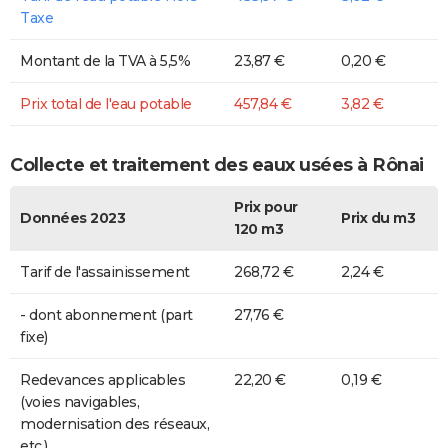
Taxe
Montant de la TVA à 5,5%
23,87 €
0,20 €
Prix total de l'eau potable
457,84 €
3,82 €
Collecte et traitement des eaux usées à Rônai
Prix pour
Données 2023
Prix du m3
120 m3
Tarif de l'assainissement
268,72 €
2,24 €
- dont abonnement (part
27,76 €
fixe)
Redevances applicables
22,20 €
0,19 €
(voies navigables,
modernisation des réseaux,
etc.)