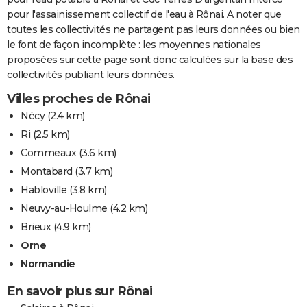
pour l'assainissement collectif de l'eau à Rônai. A noter que
toutes les collectivités ne partagent pas leurs données ou bien
le font de façon incomplète : les moyennes nationales
proposées sur cette page sont donc calculées sur la base des
collectivités publiant leurs données.
Villes proches de Rônai
Nécy
(2.4 km)
Ri
(2.5 km)
Commeaux
(3.6 km)
Montabard
(3.7 km)
Habloville
(3.8 km)
Neuvy-au-Houlme
(4.2 km)
Brieux
(4.9 km)
Orne
Normandie
En savoir plus sur Rônai