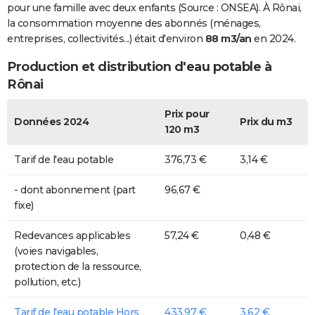
pour une famille avec deux enfants (Source : ONSEA). À Rônai,
la consommation moyenne des abonnés (ménages,
entreprises, collectivités...) était d'environ
88 m3/an
en 2024.
Production et distribution d'eau potable à
Rônai
Prix pour
Données 2024
Prix du m3
120 m3
Tarif de l'eau potable
376,73 €
3,14 €
- dont abonnement (part
96,67 €
fixe)
Redevances applicables
57,24 €
0,48 €
(voies navigables,
protection de la ressource,
pollution, etc.)
Tarif de l'eau potable Hors
433,97 €
3,62 €