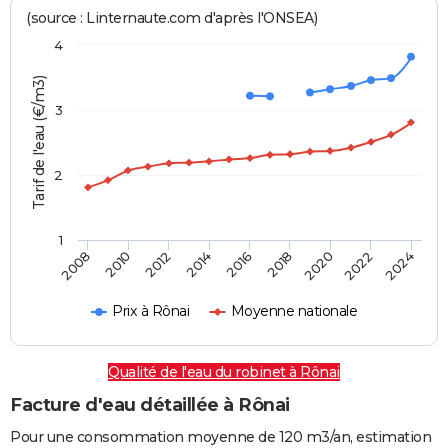
(source : Linternaute.com d'après l'ONSEA)
4
Tarif de l'eau (€/m3)
3
2
1
2016
2018
2020
2022
2024
2008
2010
2012
2014
Prix à Rônai
Moyenne nationale
Qualité de l'eau du robinet à Rônai
Facture d'eau détaillée à Rônai
Pour une consommation moyenne de 120 m3/an, estimation