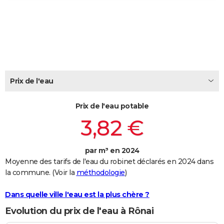
City break
Voyage de noces
Climat
Destinations
Voyage nature
Forum
+
PHOTO
GUIDES D'ACHAT
BONS PLANS
CARTE DE VOEUX
Prix de l'eau
Carte Bonne année
Carte Pâques
Carte de Noël
Carte Saint-Valentin
Carte d'anniversaire
DICTIONNAIRE
Prix de l'eau potable
Biographies
Expressions
Dictionnaire
Citations
Proverbes
PROGRAMME TV
3,82 €
COPAINS D'AVANT
par m³ en 2024
Se connecter
Collèges
Universités
Service militaire
S'inscrire
Lycées
Primaires
Entreprises
Avis de recherche
AVIS DE DÉCÈS
Moyenne des tarifs de l'eau du robinet déclarés en 2024 dans
la commune. (Voir la
méthodologie
)
FORUM
Lifestyle
Sport
Television
Cinema
Bricolage
Culture
Auto
Voyage
Dans quelle ville l'eau est la plus chère ?
Evolution du prix de l'eau à Rônai