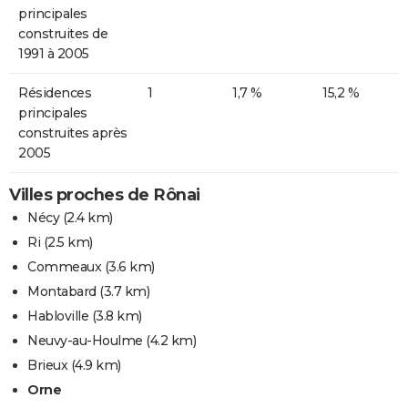
principales
construites de
1991 à 2005
Résidences
1
1,7 %
15,2 %
principales
construites après
2005
Villes proches de Rônai
Nécy
(2.4 km)
Ri
(2.5 km)
Commeaux
(3.6 km)
Montabard
(3.7 km)
Habloville
(3.8 km)
Neuvy-au-Houlme
(4.2 km)
Brieux
(4.9 km)
Orne