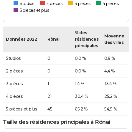
Studios
2 pièces
3 pièces
4 pièces
5 pièces et plus
% des
Moyenne
Données 2022
Rônai
résidences
des villes
principales
Studios
0
0,0 %
0,9 %
2 pièces
0
0,0 %
4,4 %
3 pièces
1
1,4 %
13,4 %
4 pièces
21
30,4 %
25,2 %
5 pièces et plus
45
65,2 %
54,9 %
Taille des résidences principales à Rônai