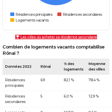
Résidences principales
Résidences secondaires
Logements vacants
Les villes où acheter sa résidence secondaire
Combien de logements vacants comptabilise
Rônai ?
% des
Moyenne
Données 2022
Rônai
logements
des villes
Résidences
69
82,1 %
78,4 %
principales
Résidences
5
6,0 %
12,9 %
secondaires