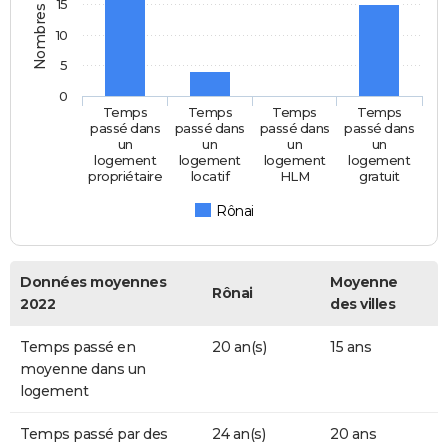
Nombres d'années
15
10
5
0
Temps
Temps
Temps
Temps
passé dans
passé dans
passé dans
passé dans
un
un
un
un
logement
logement
logement
logement
propriétaire
locatif
HLM
gratuit
Rônai
Données moyennes
Moyenne
Rônai
2022
des villes
Temps passé en
20 an(s)
15 ans
moyenne dans un
logement
Temps passé par des
24 an(s)
20 ans