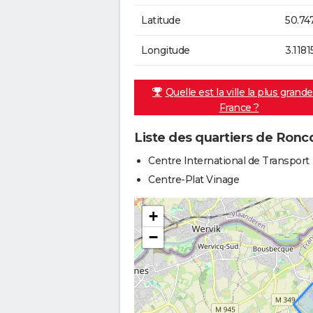
Latitude
50.74
Longitude
3.1181
Quelle est la ville la plus grand
France ?
Liste des quartiers de Ronc
Centre International de Transport
Centre-Plat Vinage
+
−