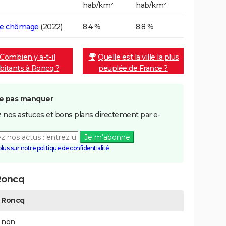
hab/km²
hab/km²
de chômage
(2022)
8,4 %
8,8 %
Combien y a-t-il
Quelle est la ville la plus
bitants à Roncq ?
peuplée de France ?
e pas manquer
 nos astuces et bons plans directement par e-
Je m'abonne
plus sur notre politique de confidentialité
Roncq
Roncq
non