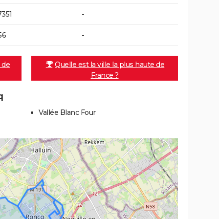
7351
-
56
-
e de
Quelle est la ville la plus haute de
France ?
q
Vallée Blanc Four