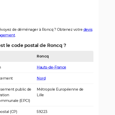
évoyez de déménager à Roncq ? Obtenez votre
devis
agement
.
st le code postal de Roncq ?
Roncq
n
Hauts-de-France
tement
Nord
ssement public de
Métropole Européenne de
ation
Lille
communale (EPCI)
ostal (CP)
59223