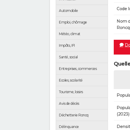
Code 
Automobile
Nom de
Emploi, chômage
Roncq 
Météo, climat
Do
Impôts, IFI
Santé, social
Quelle
Entreprises, commerces
Ecoles, scolarité
Tourisme, loisirs
Popula
Avis de décès
Popula
(2023)
Déchetterie Roncq
Densit
Délinquance