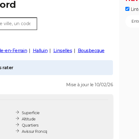
Nord
Lint
le-en-Ferrain
Halluin
Linselles
Bousbecque
 rater
Mise à jour le 10/02/26
Superficie
Altitude
Quartiers
Avis sur Roncq