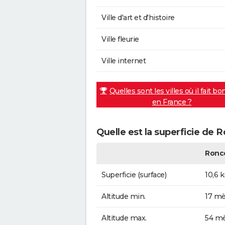
Ville d'art et d'histoire
Ville fleurie
Ville internet
Quelles sont les villes où il fait bo
en France ?
Quelle est la superficie de 
Ronc
Superficie (surface)
10,6 
Altitude min.
17 mè
Altitude max.
54 mè