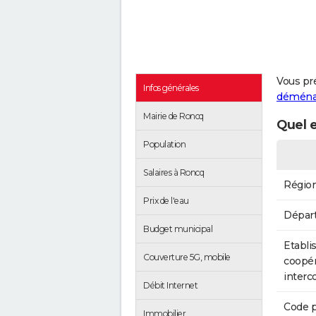
Vous pr
Infos générales
démén
Mairie de Roncq
Quel e
Population
Salaires à Roncq
Régio
Prix de l'eau
Dépar
Budget municipal
Etabli
Couverture 5G, mobile
coopér
inter
Débit Internet
Code p
Immobilier