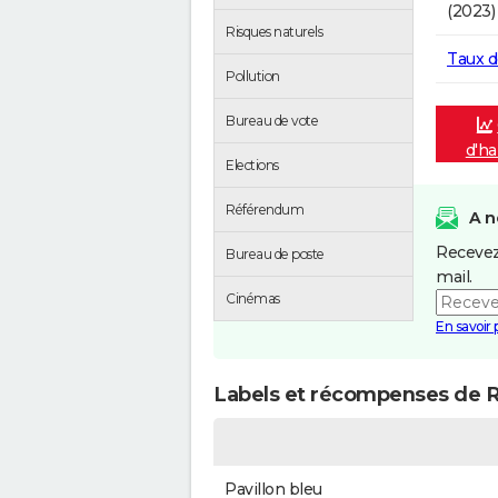
(2023)
Risques naturels
Taux 
Pollution
Bureau de vote
d'ha
Elections
Référendum
A n
Recevez
Bureau de poste
mail.
Cinémas
En savoir 
Labels et récompenses de 
Pavillon bleu