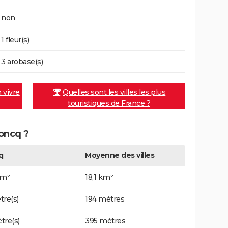
non
1 fleur(s)
3 arobase(s)
n vivre
Quelles sont les villes les plus
touristiques de France ?
Roncq ?
q
Moyenne des villes
km²
18,1 km²
tre(s)
194 mètres
tre(s)
395 mètres