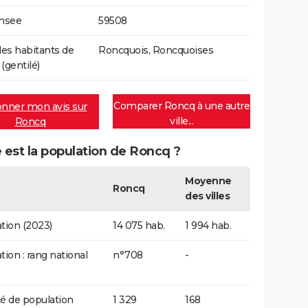
Insee
59508
s habitants de
Roncquois, Roncquoises
(gentilé)
Comparer Roncq à une autre
nner mon avis sur
ville...
Roncq
 est la population de Roncq ?
Moyenne
Roncq
des villes
tion (2023)
14 075 hab.
1 994 hab.
tion : rang national
n°708
-
é de population
1 329
168