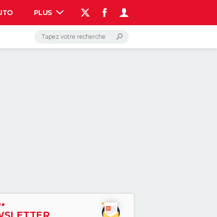
UTO
PLUS
AUTO
HIGH-TECH
BRICOLAGE
WEEK-END
LIFESTYLE
SANTE
VOYAGE
PHOTO
GUIDES D'ACHAT
BONS PLANS
CARTE DE VOEUX
DICTIONNAIRE
PROGRAMME TV
COPAINS D'AVANT
AVIS DE DÉCÈS
FORUM
Connexion
S'inscrire
Rechercher
SLETTER