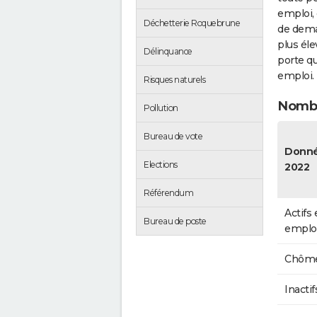
emploi, 
Déchetterie Roquebrune
de dema
plus éle
Délinquance
porte qu
emploi.
Risques naturels
Nombr
Pollution
Bureau de vote
Donn
Elections
2022
Référendum
Actifs
Bureau de poste
emplo
Chôme
Inactif