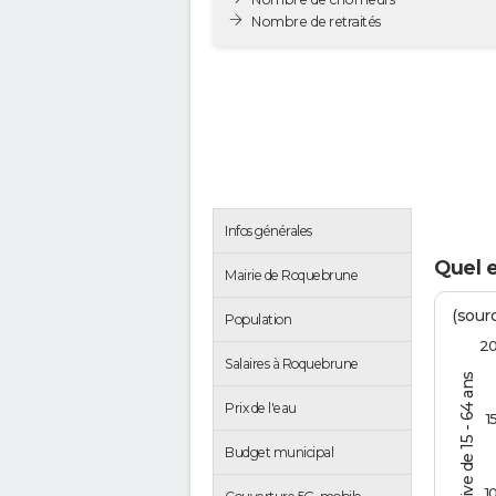
Nombre de retraités
Infos générales
Quel 
Mairie de Roquebrune
(sourc
Population
2
Salaires à Roquebrune
% de la pop. active de 15 - 64 ans
Prix de l'eau
1
Budget municipal
1