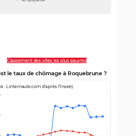
Classement des villes les plus pauvres
est le taux de chômage à Roquebrune ?
e : Linternaute.com d'après l'Insee)
0
5
0