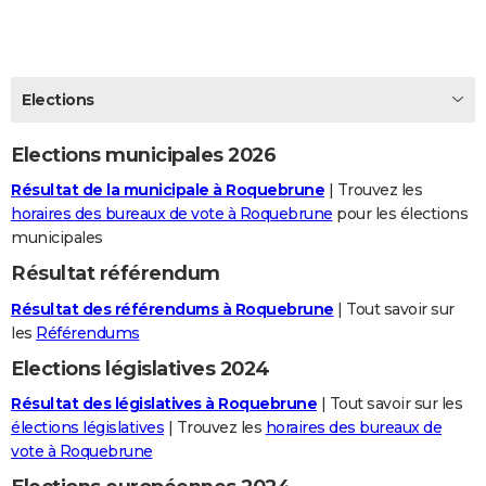
City break
Voyage de noces
Climat
Destinations
Voyage nature
Forum
+
PHOTO
GUIDES D'ACHAT
Elections
BONS PLANS
Elections municipales 2026
CARTE DE VOEUX
Résultat de la municipale à Roquebrune
| Trouvez les
Carte Bonne année
Carte Pâques
Carte de Noël
Carte Saint-Valentin
Carte d'anniversaire
DICTIONNAIRE
horaires des bureaux de vote à Roquebrune
pour les élections
municipales
Biographies
Expressions
Dictionnaire
Citations
Proverbes
PROGRAMME TV
Résultat référendum
COPAINS D'AVANT
Résultat des référendums à Roquebrune
| Tout savoir sur
Se connecter
Collèges
Universités
Service militaire
S'inscrire
Lycées
Primaires
Entreprises
Avis de recherche
les
Référendums
AVIS DE DÉCÈS
Elections législatives 2024
FORUM
Résultat des législatives à Roquebrune
| Tout savoir sur les
Lifestyle
Sport
Television
Cinema
Bricolage
Culture
Auto
Voyage
élections législatives
| Trouvez les
horaires des bureaux de
vote à Roquebrune