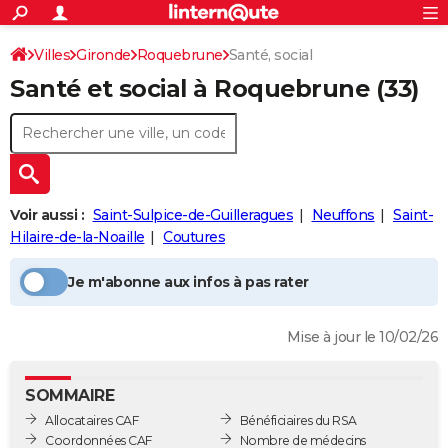
ACTUALITÉS
Connexion
S'inscrire
Villes
Gironde
Roquebrune
Santé, social
Rechercher
Société
Education
Villes
Politique
Faits Divers
Monde
+
SPORT
Santé et social à
Roquebrune
(33)
Football
Cyclisme
Forum
Coupe du monde 2026
Tennis
Rugby
CULTURE
TNT
Cinéma
Musique
Programme TV
Streaming
Sorties cinéma
+
FINANCE
Impôts
Immobilier
Banque
Crédit
Retraite
Epargne
Risques naturels par ville
Assurance
AUTO
Voir aussi :
Saint-Sulpice-de-Guilleragues
Neuffons
Saint-
Réserver un essai
Berlines
Forum auto
Essais
Citadines
SUV
+
HIGH-TECH
Hilaire-de-la-Noaille
Coutures
Meilleur smartphone
Ordinateurs
Guide high-tech
Mobiles
Internet
Jeux vidéo
+
BRICOLAGE
Je m'abonne aux infos à pas rater
Aménagement intérieur
Cuisine
Jardinage
+
Forum
Extérieur
Salle de bains
Rangement
WEEK-END
Mise à jour le 10/02/26
Escapades
Expositions
Week-end nature
Guides de France
Patrimoine
Musées
+
LIFESTYLE
Bien-être
Mode
+
Art de vivre
Loisirs
Modes de vie
SANTE
SOMMAIRE
Allocataires CAF
Bénéficiaires du RSA
Guide de la santé
Médicaments
+
Alimentation
Maladies
Sommeil
VOYAGE
Coordonnées CAF
Nombre de médecins