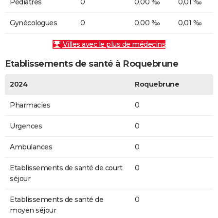
Pédiatres
0
0,00 ‰
0,01 ‰
Gynécologues
0
0,00 ‰
0,01 ‰
Villes avec le plus de médecins
Etablissements de santé à Roquebrune
2024
Roquebrune
Pharmacies
0
Urgences
0
Ambulances
0
Etablissements de santé de court
0
séjour
Etablissements de santé de
0
moyen séjour