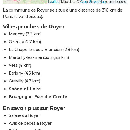
Leaflet
|
Map data ©
OpenStreetMap
contributors
La commune de Royer se situe à une distance de 316 km de
Paris (à vol d'oiseau).
Villes proches de Royer
Mancey
(2.3 km)
Ozenay
(2.7 km)
La Chapelle-sous-Brancion
(2.8 km)
Martailly-lès-Brancion
(3.3 km)
Vers
(4 km)
Étrigny
(4.5 km)
Grevilly
(4.7 km)
Saône-et-Loire
Bourgogne-Franche-Comté
En savoir plus sur Royer
Salaires à Royer
Avis de décès à Royer