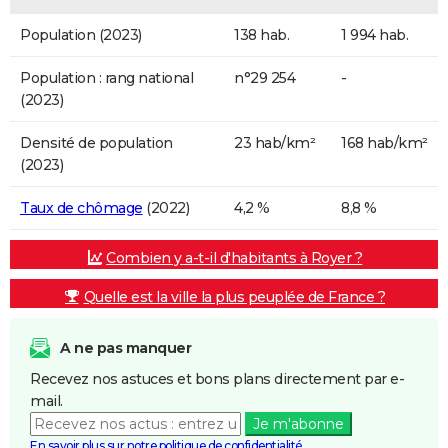
Population (2023)
138 hab.
1 994 hab.
Population : rang national
n°29 254
-
(2023)
Densité de population
23 hab/km²
168 hab/km²
(2023)
Taux de chômage
(2022)
4,2 %
8,8 %
Combien y a-t-il d'habitants à Royer ?
Quelle est la ville la plus peuplée de France ?
A ne pas manquer
Recevez nos astuces et bons plans directement par e-
mail.
Je m'abonne
En savoir plus sur notre politique de confidentialité