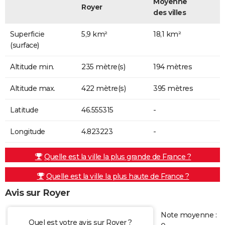
Moyenne
Royer
des villes
Superficie
5,9 km²
18,1 km²
(surface)
Altitude min.
235 mètre(s)
194 mètres
Altitude max.
422 mètre(s)
395 mètres
Latitude
46.555315
-
Longitude
4.823223
-
Quelle est la ville la plus grande de France ?
Quelle est la ville la plus haute de France ?
Avis sur Royer
Note moyenne :
Quel est votre avis sur Royer ?