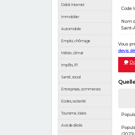
Débit Internet
Code 
Immobilier
Nom de
Saint-
Automobile
Emploi, chômage
Vous pr
devis 
Météo, climat
Do
Impôts, IFI
Santé, social
Quelle
Entreprises, commerces
Ecoles, scolarité
Tourisme, loisirs
Popula
Avis de décès
Popula
(2023)