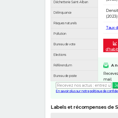
Déchetterie Saint-Alban
Densit
Délinquance
(2023)
Risques naturels
Taux 
Pollution
Bureau de vote
d'habi
Elections
A n
Référendum
Recevez
Bureau de poste
mail.
J
En savoir plus sur notre politique de confiden
Labels et récompenses de S