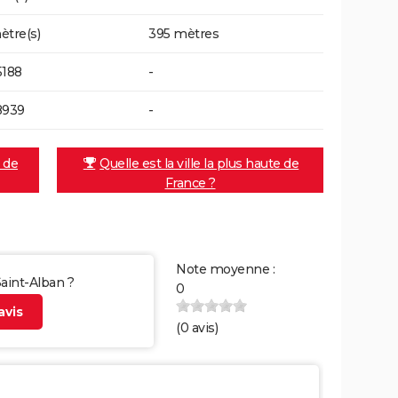
ètre(s)
395 mètres
5188
-
8939
-
e de
Quelle est la ville la plus haute de
France ?
Note moyenne :
Saint-Alban ?
0
vis
(
0
avis)