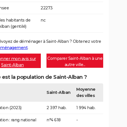
Insee
22273
s habitants de
nc
Alban (gentilé)
évoyez de déménager à Saint-Alban ? Obtenez votre
déménagement
.
Comparer Saint-Alban à une
nner mon avis sur
autre ville...
Saint-Alban
 est la population de Saint-Alban ?
Moyenne
Saint-Alban
des villes
tion (2023)
2 397 hab.
1 994 hab.
tion : rang national
n°4 618
-