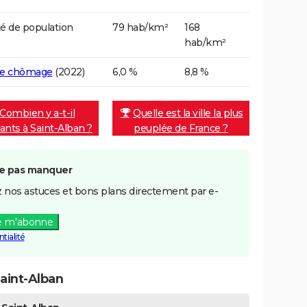
é de population
79 hab/km²
168
hab/km²
de chômage
(2022)
6,0 %
8,8 %
Combien y a-t-il
Quelle est la ville la plus
tants à Saint-Alban ?
peuplée de France ?
e pas manquer
 nos astuces et bons plans directement par e-
e m'abonne
tialité
aint-Alban