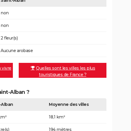
Saint-Alban
non
non
2 fleur(s)
Aucune arobase
n vivre
Quelles sont les villes les plus
touristiques de France ?
aint-Alban ?
-Alban
Moyenne des villes
km²
18,1 km²
re(s)
194 mètres