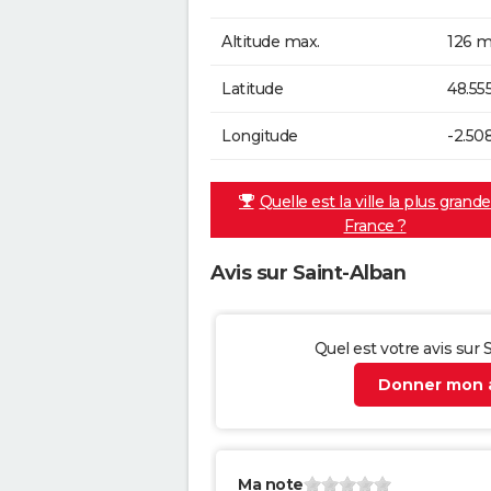
Altitude max.
126 m
Latitude
48.55
Longitude
-2.50
Quelle est la ville la plus grand
France ?
Avis sur Saint-Alban
Quel est votre avis sur 
Donner mon a
Ma note