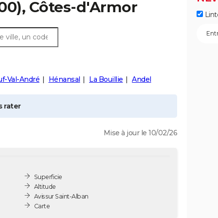
00), Côtes-d'Armor
Lint
f-Val-André
Hénansal
La Bouillie
Andel
 rater
Mise à jour le 10/02/26
Superficie
Altitude
Avis sur Saint-Alban
Carte