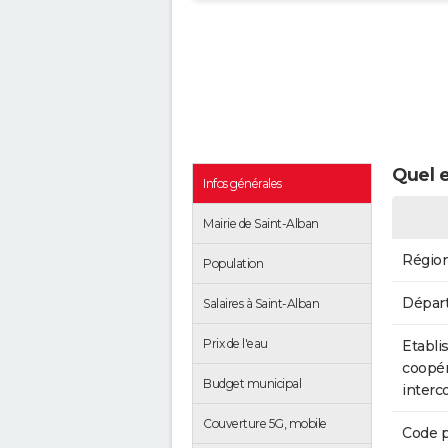
Quel e
Infos générales
Mairie de Saint-Alban
Régio
Population
Dépar
Salaires à Saint-Alban
Prix de l'eau
Etabli
coopér
Budget municipal
inter
Couverture 5G, mobile
Code p