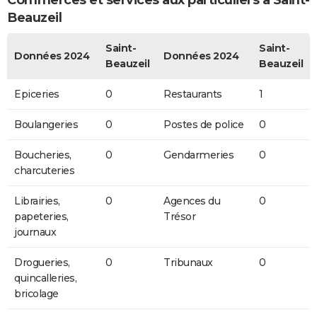
Commerces et services aux particuliers à Saint-
Beauzeil
Saint-
Saint-
Données 2024
Données 2024
Beauzeil
Beauzeil
Epiceries
0
Restaurants
1
Boulangeries
0
Postes de police
0
Boucheries,
0
Gendarmeries
0
charcuteries
Librairies,
0
Agences du
0
papeteries,
Trésor
journaux
Drogueries,
0
Tribunaux
0
quincalleries,
bricolage