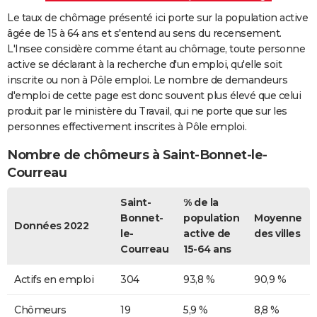
Le taux de chômage présenté ici porte sur la population active
âgée de 15 à 64 ans et s'entend au sens du recensement.
L'Insee considère comme étant au chômage, toute personne
active se déclarant à la recherche d'un emploi, qu'elle soit
inscrite ou non à Pôle emploi. Le nombre de demandeurs
d'emploi de cette page est donc souvent plus élevé que celui
produit par le ministère du Travail, qui ne porte que sur les
personnes effectivement inscrites à Pôle emploi.
Nombre de chômeurs à Saint-Bonnet-le-
Courreau
Saint-
% de la
Bonnet-
population
Moyenne
Données 2022
le-
active de
des villes
Courreau
15-64 ans
Actifs en emploi
304
93,8 %
90,9 %
Chômeurs
19
5,9 %
8,8 %