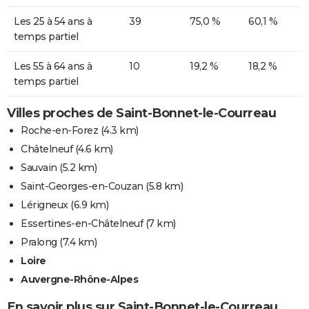
Les 25 à 54 ans à
39
75,0 %
60,1 %
temps partiel
Les 55 à 64 ans à
10
19,2 %
18,2 %
temps partiel
Villes proches de Saint-Bonnet-le-Courreau
Roche-en-Forez
(4.3 km)
Châtelneuf
(4.6 km)
Sauvain
(5.2 km)
Saint-Georges-en-Couzan
(5.8 km)
Lérigneux
(6.9 km)
Essertines-en-Châtelneuf
(7 km)
Pralong
(7.4 km)
Loire
Auvergne-Rhône-Alpes
En savoir plus sur Saint-Bonnet-le-Courreau