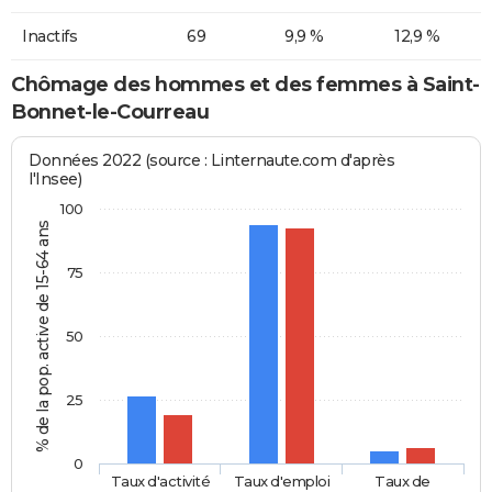
Inactifs
69
9,9 %
12,9 %
Chômage des hommes et des femmes à Saint-
Bonnet-le-Courreau
Données 2022 (source : Linternaute.com d'après
l'Insee)
100
% de la pop. active de 15-64 ans
75
50
25
0
Taux d'activité
Taux d'emploi
Taux de