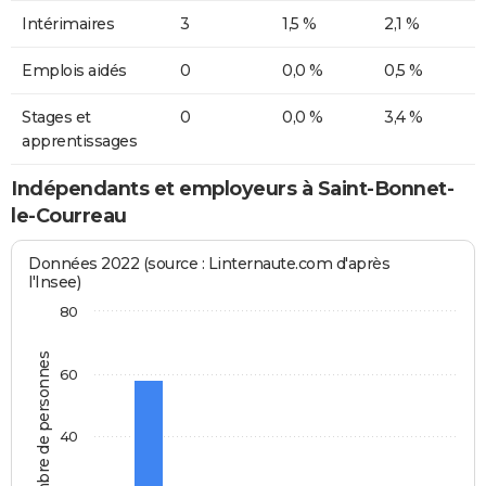
Intérimaires
3
1,5 %
2,1 %
Emplois aidés
0
0,0 %
0,5 %
Stages et
0
0,0 %
3,4 %
apprentissages
Indépendants et employeurs à Saint-Bonnet-
le-Courreau
Données 2022 (source : Linternaute.com d'après
l'Insee)
80
Nombre de personnes
60
40