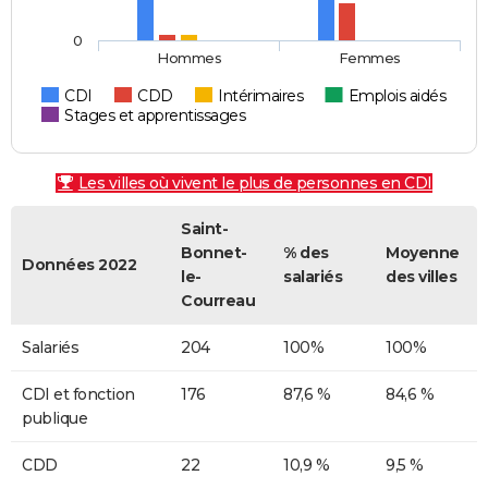
0
Hommes
Femmes
CDI
CDD
Intérimaires
Emplois aidés
Stages et apprentissages
Les villes où vivent le plus de personnes en CDI
Saint-
Bonnet-
% des
Moyenne
Données 2022
le-
salariés
des villes
Courreau
Salariés
204
100%
100%
CDI et fonction
176
87,6 %
84,6 %
publique
CDD
22
10,9 %
9,5 %