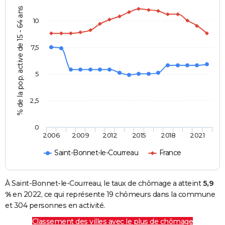
% de la pop. active de 15 - 64 ans
10
7,5
5
2,5
0
2006
2009
2012
2015
2018
2021
Saint-Bonnet-le-Courreau
France
À Saint-Bonnet-le-Courreau, le taux de chômage a atteint
5,9
%
en 2022, ce qui représente 19 chômeurs dans la commune
et 304 personnes en activité.
Classement des villes avec le plus de chômage