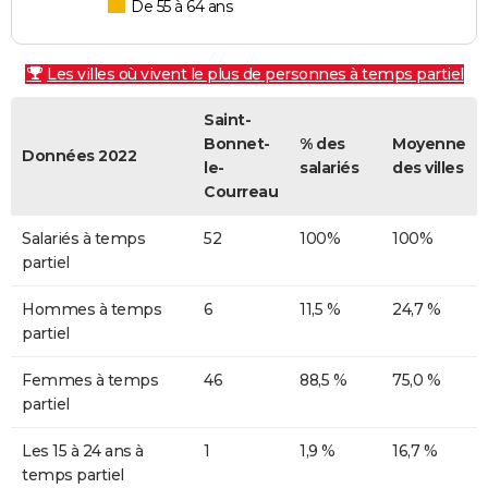
De 55 à 64 ans
Les villes où vivent le plus de personnes à temps partiel
Saint-
Bonnet-
% des
Moyenne
Données 2022
le-
salariés
des villes
Courreau
Salariés à temps
52
100%
100%
partiel
Hommes à temps
6
11,5 %
24,7 %
partiel
Femmes à temps
46
88,5 %
75,0 %
partiel
Les 15 à 24 ans à
1
1,9 %
16,7 %
temps partiel