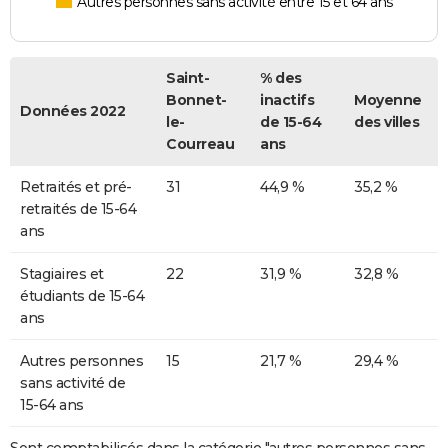
Autres personnes sans activité entre 15 et 64 ans
Saint-
% des
Bonnet-
inactifs
Moyenne
Données 2022
le-
de 15-64
des villes
Courreau
ans
Retraités et pré-
31
44,9 %
35,2 %
retraités de 15-64
ans
Stagiaires et
22
31,9 %
32,8 %
étudiants de 15-64
ans
Autres personnes
15
21,7 %
29,4 %
sans activité de
15-64 ans