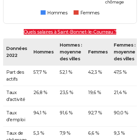
chômage
Hommes
Femmes
Quels salaires à Saint-Bonnet-le-Courreau ?
Hommes :
Femmes :
Données
Hommes
moyenne
Femmes
moyenne
2022
des villes
des villes
Part des
57,7 %
52,1 %
42,3 %
47,5 %
actifs
Taux
26,8 %
23,5 %
19,6 %
21,4 %
d'activité
Taux
94,1 %
91,6 %
92,7 %
90,0 %
d'emploi
Taux de
5,3 %
7,9 %
6,6 %
9,3 %
chômage