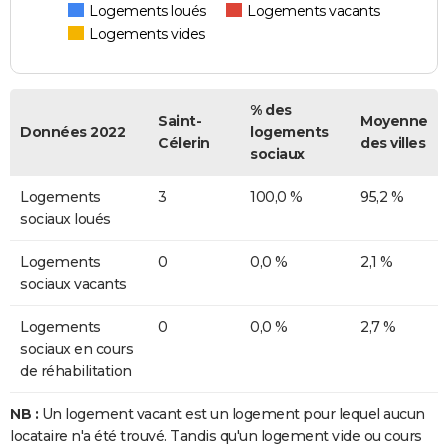
Logements loués
Logements vacants
Logements vides
% des
Saint-
Moyenne
Données 2022
logements
Célerin
des villes
sociaux
Logements
3
100,0 %
95,2 %
sociaux loués
Logements
0
0,0 %
2,1 %
sociaux vacants
Logements
0
0,0 %
2,7 %
sociaux en cours
de réhabilitation
NB :
Un logement vacant est un logement pour lequel aucun
locataire n'a été trouvé. Tandis qu'un logement vide ou cours