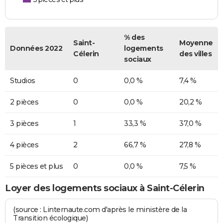
% des
Saint-
Moyenne
Données 2022
logements
Célerin
des villes
sociaux
Studios
0
0,0 %
7,4 %
2 pièces
0
0,0 %
20,2 %
3 pièces
1
33,3 %
37,0 %
4 pièces
2
66,7 %
27,8 %
5 pièces et plus
0
0,0 %
7,5 %
Loyer des logements sociaux à Saint-Célerin
(source : Linternaute.com d'après le ministère de la
Transition écologique)