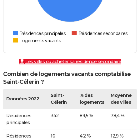
Résidences principales
Résidences secondaires
Logements vacants
Les villes où acheter sa résidence secondaire
Combien de logements vacants comptabilise
Saint-Célerin ?
Saint-
% des
Moyenne
Données 2022
Célerin
logements
des villes
Résidences
342
89,5 %
78,4 %
principales
Résidences
16
4,2 %
12,9 %