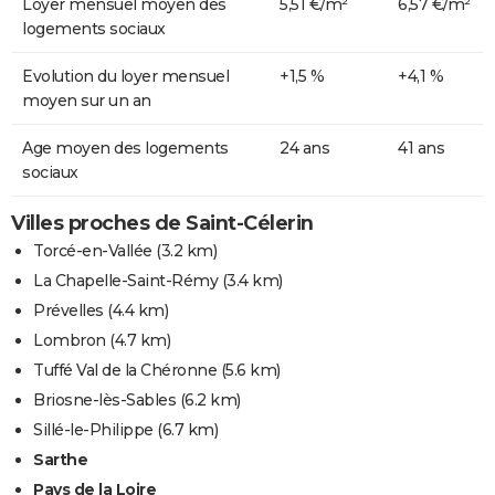
Loyer mensuel moyen des
5,51 €/m²
6,57 €/m²
logements sociaux
Evolution du loyer mensuel
+1,5 %
+4,1 %
moyen sur un an
Age moyen des logements
24 ans
41 ans
sociaux
Villes proches de Saint-Célerin
Torcé-en-Vallée
(3.2 km)
La Chapelle-Saint-Rémy
(3.4 km)
Prévelles
(4.4 km)
Lombron
(4.7 km)
Tuffé Val de la Chéronne
(5.6 km)
Briosne-lès-Sables
(6.2 km)
Sillé-le-Philippe
(6.7 km)
Sarthe
Pays de la Loire