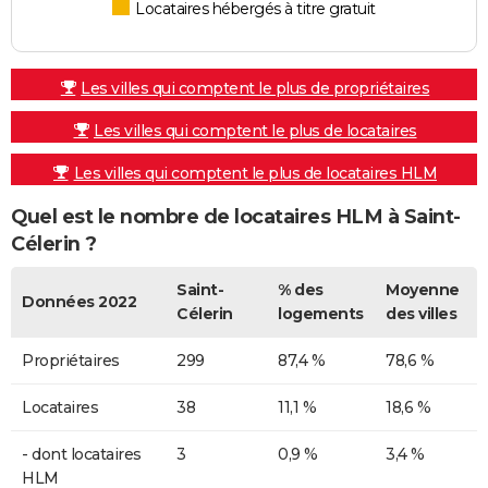
Locataires hébergés à titre gratuit
Les villes qui comptent le plus de propriétaires
Les villes qui comptent le plus de locataires
Les villes qui comptent le plus de locataires HLM
Quel est le nombre de locataires HLM à Saint-
Célerin ?
Saint-
% des
Moyenne
Données 2022
Célerin
logements
des villes
Propriétaires
299
87,4 %
78,6 %
Locataires
38
11,1 %
18,6 %
- dont locataires
3
0,9 %
3,4 %
HLM