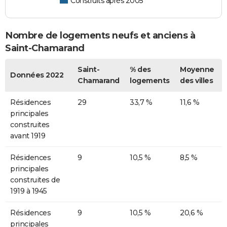
Construits après 2005
Nombre de logements neufs et anciens à
Saint-Chamarand
Saint-
% des
Moyenne
Données 2022
Chamarand
logements
des villes
Résidences
29
33,7 %
11,6 %
principales
construites
avant 1919
Résidences
9
10,5 %
8,5 %
principales
construites de
1919 à 1945
Résidences
9
10,5 %
20,6 %
principales