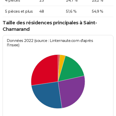
4 pièces
23
24,7 %
25,2 %
5 pièces et plus
48
51,6 %
54,9 %
Taille des résidences principales à Saint-
Chamarand
Données 2022 (source : Linternaute.com d'après
l'Insee)