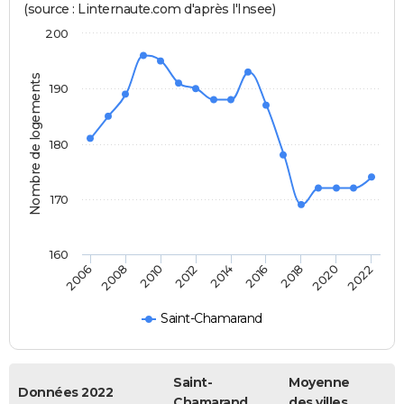
(source : Linternaute.com d'après l'Insee)
200
Nombre de logements
190
180
170
160
2022
2014
2006
2016
2008
2018
2010
2020
2012
Saint-Chamarand
Saint-
Moyenne
Données 2022
Chamarand
des villes