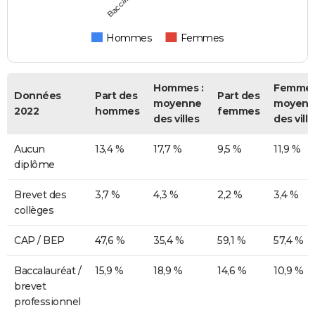
Hommes
Femmes
Hommes :
Femmes
Données
Part des
Part des
moyenne
moyenn
2022
hommes
femmes
des villes
des ville
Aucun
13,4 %
17,7 %
9,5 %
11,9 %
diplôme
Brevet des
3,7 %
4,3 %
2,2 %
3,4 %
collèges
CAP / BEP
47,6 %
35,4 %
59,1 %
57,4 %
Baccalauréat /
15,9 %
18,9 %
14,6 %
10,9 %
brevet
professionnel