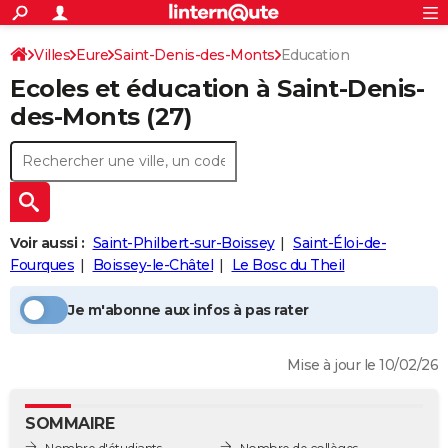
ACTUALITÉS
Connexion
S'inscrire
Villes
Eure
Saint-Denis-des-Monts
Education
Rechercher
Société
Education
Villes
Politique
Faits Divers
Monde
+
SPORT
Ecoles et éducation à
Saint-Denis-
Football
Cyclisme
Forum
Coupe du monde 2026
Tennis
Rugby
CULTURE
des-Monts
(27)
TNT
Cinéma
Musique
Programme TV
Streaming
Sorties cinéma
+
FINANCE
Impôts
Immobilier
Banque
Crédit
Retraite
Epargne
Risques naturels par ville
Assurance
AUTO
Réserver un essai
Berlines
Forum auto
Essais
Citadines
SUV
+
HIGH-TECH
Voir aussi :
Saint-Philbert-sur-Boissey
Saint-Éloi-de-
Meilleur smartphone
Ordinateurs
Guide high-tech
Mobiles
Internet
Jeux vidéo
+
Fourques
Boissey-le-Châtel
Le Bosc du Theil
BRICOLAGE
Aménagement intérieur
Cuisine
Jardinage
+
Forum
Extérieur
Salle de bains
Rangement
WEEK-END
Je m'abonne aux infos à pas rater
Escapades
Expositions
Week-end nature
Guides de France
Patrimoine
Musées
+
LIFESTYLE
Mise à jour le 10/02/26
Bien-être
Mode
+
Art de vivre
Loisirs
Modes de vie
SANTE
SOMMAIRE
Guide de la santé
Médicaments
+
Alimentation
Maladies
Sommeil
VOYAGE