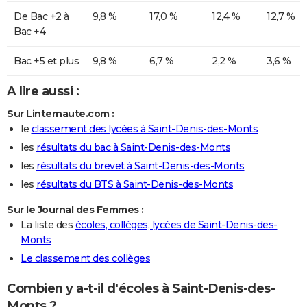
De Bac +2 à
9,8 %
17,0 %
12,4 %
12,7 %
Bac +4
Bac +5 et plus
9,8 %
6,7 %
2,2 %
3,6 %
A lire aussi :
Sur Linternaute.com :
le
classement des lycées à Saint-Denis-des-Monts
les
résultats du bac à Saint-Denis-des-Monts
les
résultats du brevet à Saint-Denis-des-Monts
les
résultats du BTS à Saint-Denis-des-Monts
Sur le Journal des Femmes :
La liste des
écoles, collèges, lycées de Saint-Denis-des-
Monts
Le classement des collèges
Combien y a-t-il d'écoles à Saint-Denis-des-
Monts ?