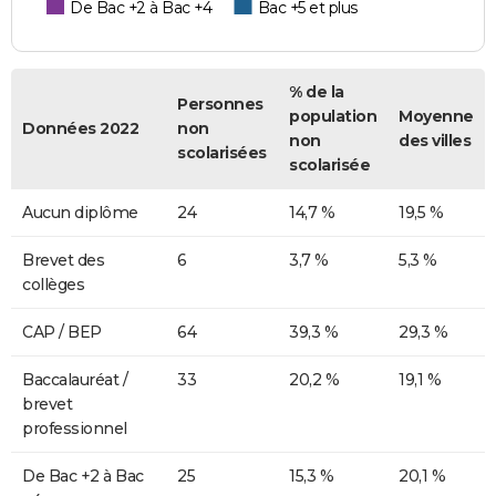
De Bac +2 à Bac +4
Bac +5 et plus
% de la
Personnes
population
Moyenne
Données 2022
non
non
des villes
scolarisées
scolarisée
Aucun diplôme
24
14,7 %
19,5 %
Brevet des
6
3,7 %
5,3 %
collèges
CAP / BEP
64
39,3 %
29,3 %
Baccalauréat /
33
20,2 %
19,1 %
brevet
professionnel
De Bac +2 à Bac
25
15,3 %
20,1 %