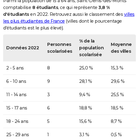
Parmi la population de 15 à 64 ans, Saint-Denis-des-Monts
comptabilise
8 étudiants
, ce qui représente
3,8 %
d'étudiants
en 2022. Retrouvez aussi le classement des
villes
les plus étudiantes de France
(villes dont le pourcentage
d'étudiants est le plus élevé).
% de la
Personnes
Moyenne
Données 2022
population
scolarisées
des villes
scolarisée
2 - 5 ans
8
25,0 %
15,3 %
6 - 10 ans
9
28,1 %
29,6 %
11 - 14 ans
3
9,4 %
25,5 %
15 - 17 ans
6
18,8 %
18,5 %
18 - 24 ans
5
15,6 %
8,7 %
25 - 29 ans
1
3,1 %
0,5 %