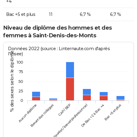
+4
Bac +5 et plus
11
6,7 %
6,7 %
Niveau de diplôme des hommes et des
femmes à Saint-Denis-des-Monts
Données 2022 (source : Linternaute.com d'après
% des sexes selon le diplôme
l'Insee)
100
75
50
25
0
Aucun diplôme
Baccalauréat / brevet professionnel
CAP / BEP
Bac +5 et plus
Brevet des collèges
De Bac +2 à Bac +4