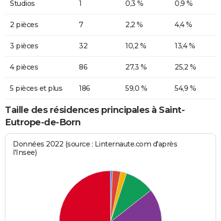
Studios
1
0,3 %
0,9 %
2 pièces
7
2,2 %
4,4 %
3 pièces
32
10,2 %
13,4 %
4 pièces
86
27,3 %
25,2 %
5 pièces et plus
186
59,0 %
54,9 %
Taille des résidences principales à Saint-
Eutrope-de-Born
Données 2022 (source : Linternaute.com d'après
l'Insee)