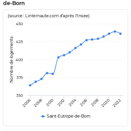
de-Born
(source : Linternaute.com d'après l'Insee)
450
Nombre de logements
425
400
375
350
2020
2014
2008
2018
2012
2006
2022
2016
2010
Saint-Eutrope-de-Born