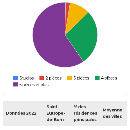
Studios
2 pièces
3 pièces
4 pièces
5 pièces et plus
Saint-
% des
Moyenne
Données 2022
Eutrope-
résidences
des villes
de-Born
principales