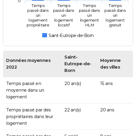
0
Temps
Temps
Temps
Temps
passé dans
passé dans
passé dans
passé dans
un
un
un
un
logement
logement
logement
logement
propriétaire
locatif
HLM
gratuit
Saint-Eutrope-de-Born
Saint-
Données moyennes
Moyenne
Eutrope-de-
2022
des villes
Born
Temps passé en
20 an(s)
15 ans
moyenne dans un
logement
Temps passé par des
22 an(s)
20 ans
propriétaires dans leur
logement