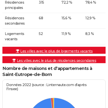
Résidences
315
72,2 %
78,4 %
principales
Résidences
68
15,6 %
12,9 %
secondaires
Logements
52
11,9 %
8,3 %
vacants
Les villes avec le plus de logements vacants
Les villes avec le plus de résidences secondaires
Nombre de maisons et d'appartements à
Saint-Eutrope-de-Born
Données 2022 (source : Linternaute.com d'après
l'Insee)