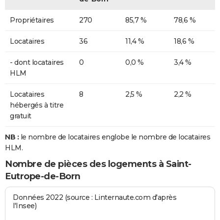
Propriétaires
270
85,7 %
78,6 %
Locataires
36
11,4 %
18,6 %
- dont locataires
0
0,0 %
3,4 %
HLM
Locataires
8
2,5 %
2,2 %
hébergés à titre
gratuit
NB :
le nombre de locataires englobe le nombre de locataires
HLM.
Nombre de pièces des logements à Saint-
Eutrope-de-Born
Données 2022 (source : Linternaute.com d'après
l'Insee)