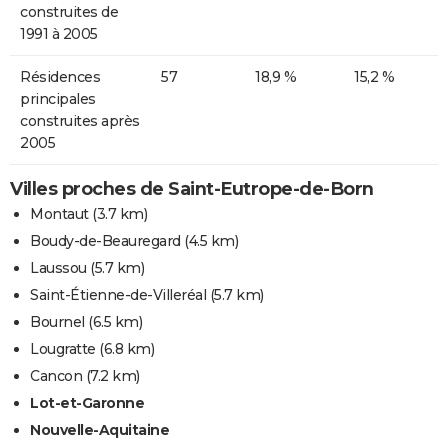
construites de
1991 à 2005
Résidences
57
18,9 %
15,2 %
principales
construites après
2005
Villes proches de Saint-Eutrope-de-Born
Montaut
(3.7 km)
Boudy-de-Beauregard
(4.5 km)
Laussou
(5.7 km)
Saint-Étienne-de-Villeréal
(5.7 km)
Bournel
(6.5 km)
Lougratte
(6.8 km)
Cancon
(7.2 km)
Lot-et-Garonne
Nouvelle-Aquitaine