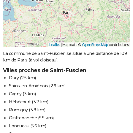
Leaflet
|
Map data ©
OpenStreetMap
contributors
La commune de Saint-Fuscien se situe à une distance de 109
km de Paris (à vol d'oiseau).
Villes proches de Saint-Fuscien
Dury
(2.5 km)
Sains-en-Amiénois
(2.9 km)
Cagny
(3 km)
Hébécourt
(3.7 km)
Rumigny
(3.8 km)
Grattepanche
(5.5 km)
Longueau
(5.6 km)