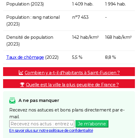
Population (2023)
1 409 hab.
1 994 hab.
Population : rang national
n°7 453
-
(2023)
Densité de population
142 hab/km²
168 hab/km²
(2023)
Taux de chômage
(2022)
5,5 %
8,8 %
Combien y a-t-il d'habitants à Saint-Fuscien ?
Quelle est la ville la plus peuplée de France ?
A ne pas manquer
Recevez nos astuces et bons plans directement par e-
mail.
Je m'abonne
En savoir plus sur notre politique de confidentialité