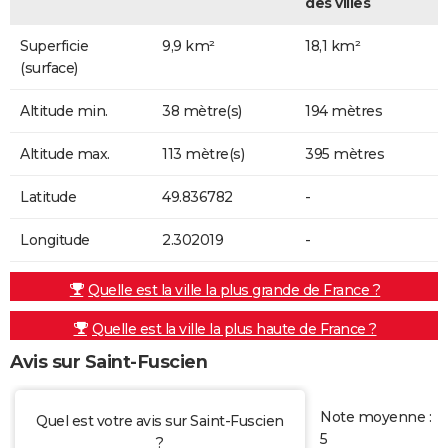
des villes
Superficie
9,9 km²
18,1 km²
(surface)
Altitude min.
38 mètre(s)
194 mètres
Altitude max.
113 mètre(s)
395 mètres
Latitude
49.836782
-
Longitude
2.302019
-
Quelle est la ville la plus grande de France ?
Quelle est la ville la plus haute de France ?
Avis sur Saint-Fuscien
Note moyenne :
Quel est votre avis sur Saint-Fuscien
5
?