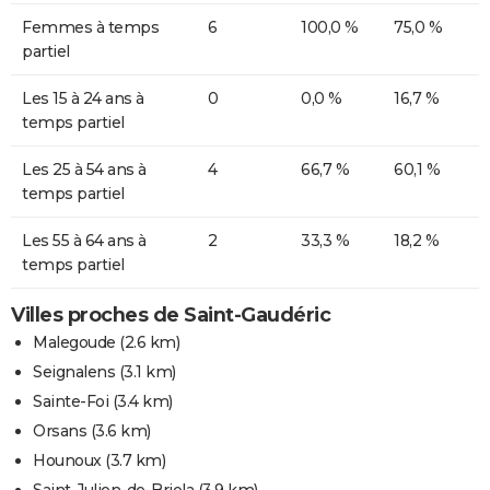
Femmes à temps
6
100,0 %
75,0 %
partiel
Les 15 à 24 ans à
0
0,0 %
16,7 %
temps partiel
Les 25 à 54 ans à
4
66,7 %
60,1 %
temps partiel
Les 55 à 64 ans à
2
33,3 %
18,2 %
temps partiel
Villes proches de Saint-Gaudéric
Malegoude
(2.6 km)
Seignalens
(3.1 km)
Sainte-Foi
(3.4 km)
Orsans
(3.6 km)
Hounoux
(3.7 km)
Saint-Julien-de-Briola
(3.9 km)