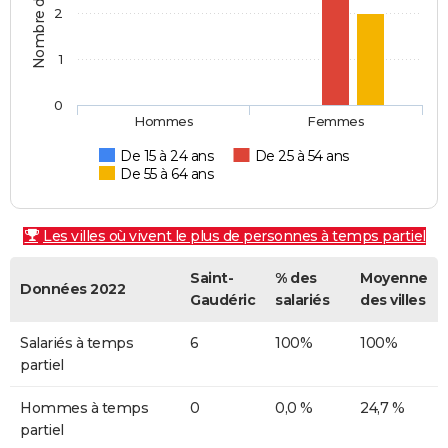
2
1
0
Hommes
Femmes
De 15 à 24 ans
De 25 à 54 ans
De 55 à 64 ans
Les villes où vivent le plus de personnes à temps partiel
Saint-
% des
Moyenne
Données 2022
Gaudéric
salariés
des villes
Salariés à temps
6
100%
100%
partiel
Hommes à temps
0
0,0 %
24,7 %
partiel