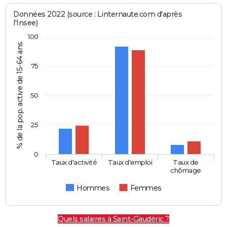
Données 2022 (source : Linternaute.com d'après
l'Insee)
100
% de la pop. active de 15-64 ans
75
50
25
0
Taux d'activité
Taux d'emploi
Taux de
chômage
Hommes
Femmes
Quels salaires à Saint-Gaudéric ?