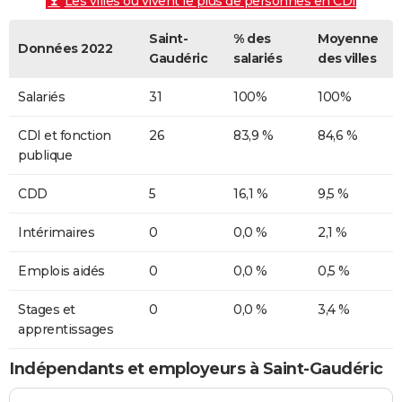
Les villes où vivent le plus de personnes en CDI
Saint-
% des
Moyenne
Données 2022
Gaudéric
salariés
des villes
Salariés
31
100%
100%
CDI et fonction
26
83,9 %
84,6 %
publique
CDD
5
16,1 %
9,5 %
Intérimaires
0
0,0 %
2,1 %
Emplois aidés
0
0,0 %
0,5 %
Stages et
0
0,0 %
3,4 %
apprentissages
Indépendants et employeurs à Saint-Gaudéric