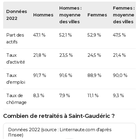
Hommes :
Femmes :
Données
Hommes
moyenne
Femmes
moyenne
2022
des villes
des villes
Part des
47,1 %
52,1 %
52,9 %
47,5 %
actifs
Taux
21,8 %
23,5 %
24,5 %
21,4 %
d'activité
Taux
91,7 %
91,6 %
88,9 %
90,0 %
d'emploi
Taux de
8,3 %
7,9 %
11,1 %
9,3 %
chômage
Combien de retraités à Saint-Gaudéric ?
Données 2022 (source : Linternaute.com d'après
l'Insee)