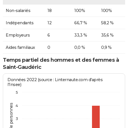
Non-salariés
18
100%
100%
Indépendants
12
66,7 %
58,2 %
Employeurs
6
33,3 %
35,6 %
Aides familiaux
0
0,0 %
0,9 %
Temps partiel des hommes et des femmes à
Saint-Gaudéric
Données 2022 (source : Linternaute.com d'après
l'Insee)
5
Nombre de personnes
4
3