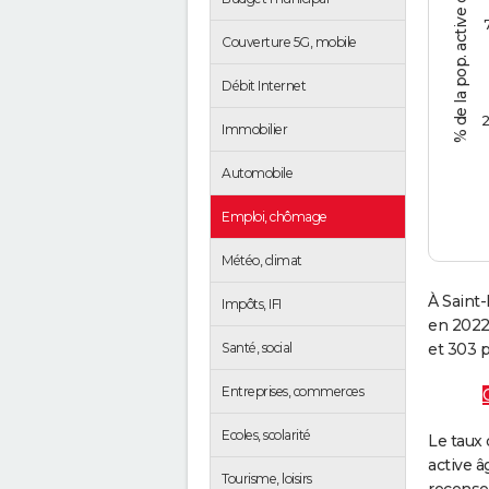
% de la pop. active de 15 - 64 ans
Couverture 5G, mobile
Débit Internet
2
Immobilier
Automobile
Emploi, chômage
Météo, climat
À Saint-
Impôts, IFI
en 2022
Santé, social
et 303 p
Entreprises, commerces
Ecoles, scolarité
Le taux 
active â
Tourisme, loisirs