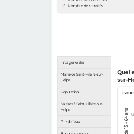
Nombre de retraités
Infos générales
Quel e
Mairie de Saint-Hilaire-sur-
sur-H
Helpe
Population
(sourc
Salaires à Saint-Hilaire-sur-
Helpe
1
Prix de l'eau
Budget municipal