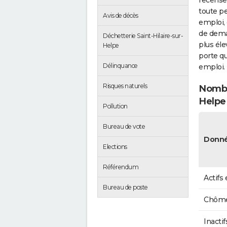
recense
toute pe
Avis de décès
emploi, 
de dema
Déchetterie Saint-Hilaire-sur-
plus éle
Helpe
porte qu
Délinquance
emploi.
Risques naturels
Nombr
Helpe
Pollution
Bureau de vote
Donné
Elections
Référendum
Actifs
Bureau de poste
Chôme
Inactif