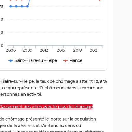
7,5
5
,5
0
2006
2009
2012
2015
2018
2021
Saint-Hilaire-sur-Helpe
France
Hilaire-sur-Helpe, le taux de chômage a atteint
10,9 %
, ce qui représente 37 chômeurs dans la commune
ersonnes en activité.
Classement des villes avec le plus de chômage
de chômage présenté ici porte sur la population
gée de 15 à 64 ans et s'entend au sens du