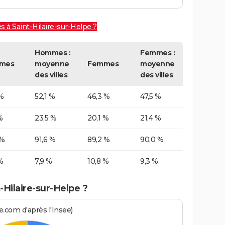
es à Saint-Hilaire-sur-Helpe ?
Hommes :
Femmes :
mes
moyenne
Femmes
moyenne
des villes
des villes
%
52,1 %
46,3 %
47,5 %
%
23,5 %
20,1 %
21,4 %
 %
91,6 %
89,2 %
90,0 %
%
7,9 %
10,8 %
9,3 %
-Hilaire-sur-Helpe ?
.com d'après l'Insee)