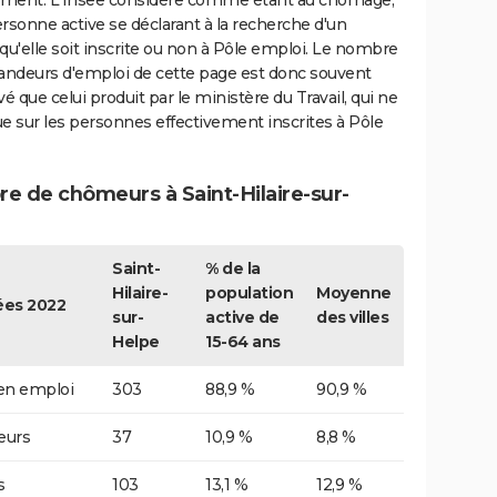
ment. L'Insee considère comme étant au chômage,
rsonne active se déclarant à la recherche d'un
qu'elle soit inscrite ou non à Pôle emploi. Le nombre
ndeurs d'emploi de cette page est donc souvent
vé que celui produit par le ministère du Travail, qui ne
e sur les personnes effectivement inscrites à Pôle
e de chômeurs à Saint-Hilaire-sur-
Saint-
% de la
Hilaire-
population
Moyenne
es 2022
sur-
active de
des villes
Helpe
15-64 ans
 en emploi
303
88,9 %
90,9 %
urs
37
10,9 %
8,8 %
s
103
13,1 %
12,9 %