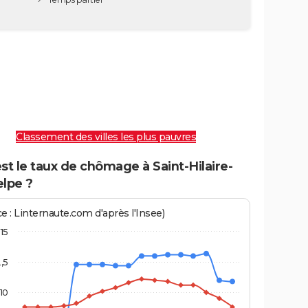
Classement des villes les plus pauvres
st le taux de chômage à Saint-Hilaire-
elpe ?
e : Linternaute.com d'après l'Insee)
15
2,5
10