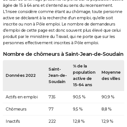
âgée de 15 à 64 ans et s'entend au sens du recensement.
L'Insee considère comme étant au chômage, toute personne
active se déclarant à la recherche d'un emploi, qu'elle soit
inscrite ou non à Pôle emploi. Le nombre de demandeurs
d'emploi de cette page est donc souvent plus élevé que celui
produit par le ministère du Travail, qui ne porte que sur les
personnes effectivement inscrites à Pôle emploi.
Nombre de chômeurs à Saint-Jean-de-Soudain
% de la
Saint-
population
Moyenne
Données 2022
Jean-de-
active de
des villes
Soudain
15-64 ans
Actifs en emploi
735
90,5 %
90,9 %
Chômeurs
77
9,5 %
8,8 %
Inactifs
222
12,8 %
12,9 %