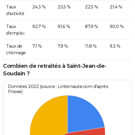
Taux
24,3 %
23,5 %
22,5 %
21,4 %
d'activité
Taux
92,7 %
91,6 %
87,9 %
90,0 %
d'emploi
Taux de
7,1 %
7,9 %
11,8 %
9,3 %
chômage
Combien de retraités à Saint-Jean-de-
Soudain ?
Données 2022 (source : Linternaute.com d'après
l'Insee)