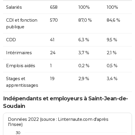
Salariés
658
100%
100%
CDI et fonction
570
87,0 %
84,6 %
publique
CDD
41
6,3 %
9,5 %
Intérimaires
24
3,7 %
2,1 %
Emplois aidés
1
0,2 %
0,5 %
Stages et
19
2,9 %
3,4 %
apprentissages
Indépendants et employeurs à Saint-Jean-de-
Soudain
Données 2022 (source : Linternaute.com d'après
l'Insee)
30