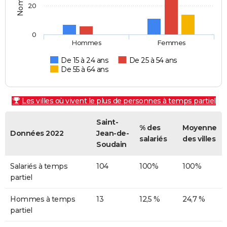
20
0
Hommes
Femmes
De 15 à 24 ans
De 25 à 54 ans
De 55 à 64 ans
Les villes où vivent le plus de personnes à temps partiel
Saint-
% des
Moyenne
Données 2022
Jean-de-
salariés
des villes
Soudain
Salariés à temps
104
100%
100%
partiel
Hommes à temps
13
12,5 %
24,7 %
partiel