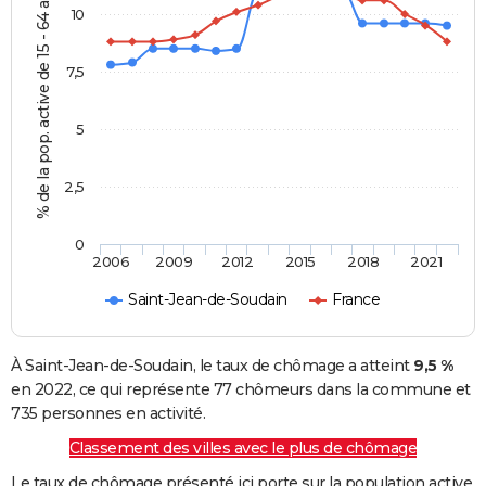
% de la pop. active de 15 - 64 ans
10
7,5
5
2,5
0
2006
2009
2012
2015
2018
2021
Saint-Jean-de-Soudain
France
À Saint-Jean-de-Soudain, le taux de chômage a atteint
9,5 %
en 2022, ce qui représente 77 chômeurs dans la commune et
735 personnes en activité.
Classement des villes avec le plus de chômage
Le taux de chômage présenté ici porte sur la population active