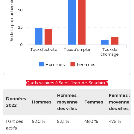
% de la pop. active de 15-64 ans
50
25
0
Taux d'activité
Taux d'emploi
Taux de
chômage
Hommes
Femmes
Quels salaires à Saint-Jean-de-Soudain ?
Hommes :
Femmes :
Données
Hommes
moyenne
Femmes
moyenne
2022
des villes
des villes
Part des
52,0 %
52,1 %
48,0 %
47,5 %
actifs