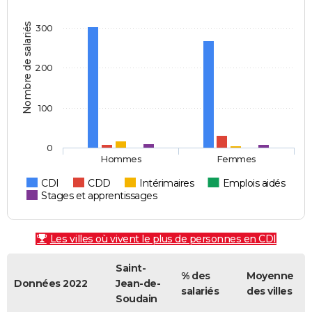
Nombre de salariés
300
200
100
0
Hommes
Femmes
CDI
CDD
Intérimaires
Emplois aidés
Stages et apprentissages
Les villes où vivent le plus de personnes en CDI
Saint-
% des
Moyenne
Données 2022
Jean-de-
salariés
des villes
Soudain