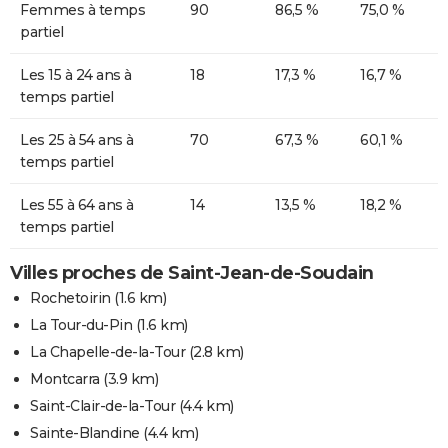
Femmes à temps
90
86,5 %
75,0 %
partiel
Les 15 à 24 ans à
18
17,3 %
16,7 %
temps partiel
Les 25 à 54 ans à
70
67,3 %
60,1 %
temps partiel
Les 55 à 64 ans à
14
13,5 %
18,2 %
temps partiel
Villes proches de Saint-Jean-de-Soudain
Rochetoirin
(1.6 km)
La Tour-du-Pin
(1.6 km)
La Chapelle-de-la-Tour
(2.8 km)
Montcarra
(3.9 km)
Saint-Clair-de-la-Tour
(4.4 km)
Sainte-Blandine
(4.4 km)