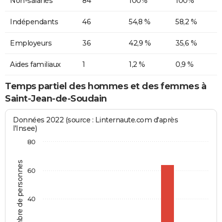
Non-salariés
84
100%
100%
Indépendants
46
54,8 %
58,2 %
Employeurs
36
42,9 %
35,6 %
Aides familiaux
1
1,2 %
0,9 %
Temps partiel des hommes et des femmes à
Saint-Jean-de-Soudain
Données 2022 (source : Linternaute.com d'après
l'Insee)
80
Nombre de personnes
60
40