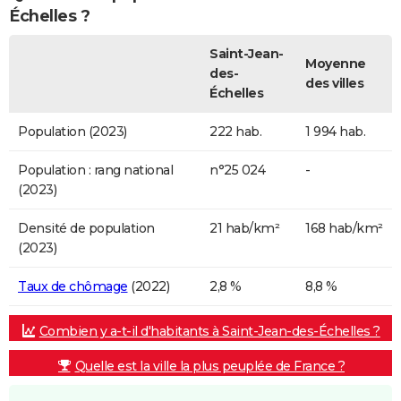
Échelles ?
Saint-Jean-
Moyenne
des-
des villes
Échelles
Population (2023)
222 hab.
1 994 hab.
Population : rang national
n°25 024
-
(2023)
Densité de population
21 hab/km²
168 hab/km²
(2023)
Taux de chômage
(2022)
2,8 %
8,8 %
Combien y a-t-il d'habitants à Saint-Jean-des-Échelles ?
Quelle est la ville la plus peuplée de France ?