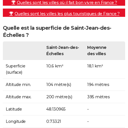
Quelles sont les villes où il fait bon vivre en France ?
Quelles sont les villes les plus touristiques de France ?
Quelle est la superficie de Saint-Jean-des-
Échelles ?
Saint-Jean-des-
Moyenne
Échelles
des villes
Superficie
10,6 km²
18,1 km²
(surface)
Altitude min.
104 mètre(s)
194 mètres
Altitude max.
200 mètre(s)
395 mètres
Latitude
48.130965
-
Longitude
0.73321
-