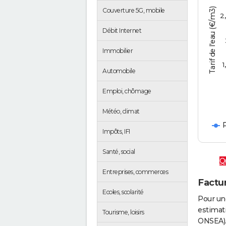
Tarif de l'eau (€/m3)
Couverture 5G, mobile
2
Débit Internet
Immobilier
1
Automobile
Emploi, chômage
Météo, climat
P
Impôts, IFI
Santé, social
Qu
Entreprises, commerces
Factur
Ecoles, scolarité
Pour un
estimati
Tourisme, loisirs
ONSEA).