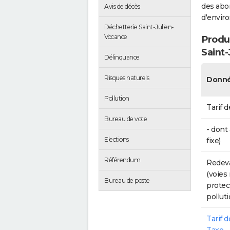
des abon
Avis de décès
d'envir
Déchetterie Saint-Julien-
Vocance
Produc
Saint
Délinquance
Risques naturels
Donné
Pollution
Tarif d
Bureau de vote
- dont
Elections
fixe)
Référendum
Redeva
(voies
Bureau de poste
protec
polluti
Tarif 