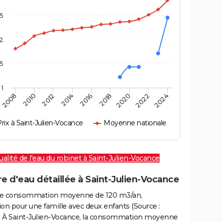
,5
2
,5
1
2016
2020
2010
2024
2014
2018
2008
2022
2012
rix à Saint-Julien-Vocance
Moyenne nationale
alité de l'eau du robinet à Saint-Julien-Vocance
e d'eau détaillée à Saint-Julien-Vocance
e consommation moyenne de 120 m3/an,
on pour une famille avec deux enfants (Source :
 À Saint-Julien-Vocance, la consommation moyenne