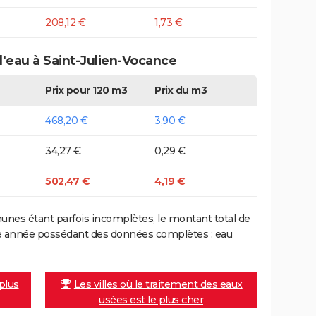
208,12 €
1,73 €
d'eau à Saint-Julien-Vocance
Prix pour 120 m3
Prix du m3
468,20 €
3,90 €
34,27 €
0,29 €
502,47 €
4,19 €
nes étant parfois incomplètes, le montant total de
ière année possédant des données complètes : eau
 plus
Les villes où le traitement des eaux
usées est le plus cher