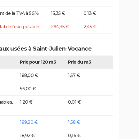
t de la TVA à 5,5%
15,35 €
0,13 €
tal de l'eau potable
294,35 €
2,45 €
eaux usées à Saint-Julien-Vocance
Prix pour 120 m3
Prix du m3
188,00 €
1,57 €
56,00 €
ables,
1,20 €
0,01 €
189,20 €
1,58 €
18,92 €
0,16 €