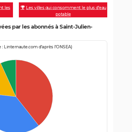
nt les
Les villes qui consomment le plus d'eau
potable
es par les abonnés à Saint-Julien-
ce : Linternaute.com d'après l'ONSEA)