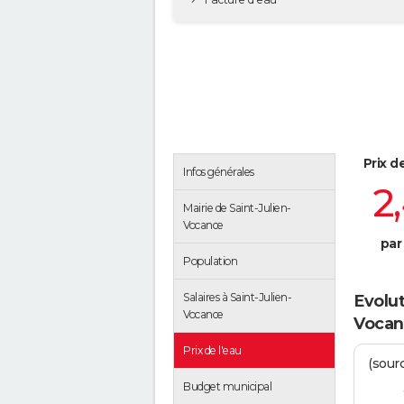
Prix d
Infos générales
2
Mairie de Saint-Julien-
Vocance
par
Population
Salaires à Saint-Julien-
Evolut
Vocance
Vocan
Prix de l'eau
(sour
Budget municipal