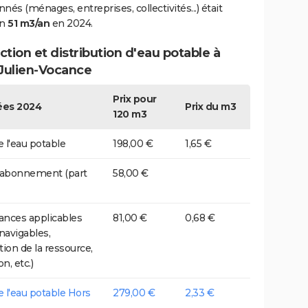
nés (ménages, entreprises, collectivités...) était
on
51 m3/an
en 2024.
tion et distribution d'eau potable à
-Julien-Vocance
Prix pour
es 2024
Prix du m3
120 m3
e l'eau potable
198,00 €
1,65 €
 abonnement (part
58,00 €
nces applicables
81,00 €
0,68 €
 navigables,
tion de la ressource,
on, etc.)
de l'eau potable Hors
279,00 €
2,33 €