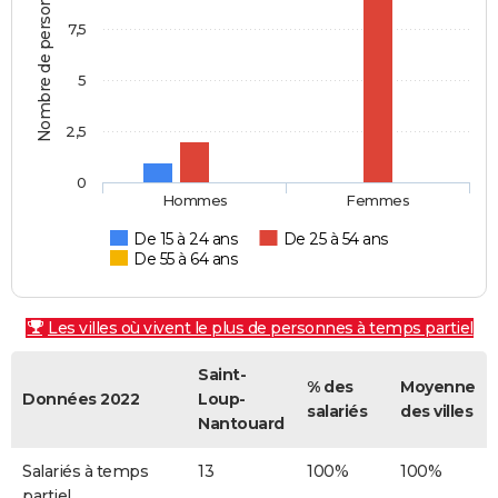
Nombre de personnes
7,5
5
2,5
0
Hommes
Femmes
De 15 à 24 ans
De 25 à 54 ans
De 55 à 64 ans
Les villes où vivent le plus de personnes à temps partiel
Saint-
% des
Moyenne
Données 2022
Loup-
salariés
des villes
Nantouard
Salariés à temps
13
100%
100%
partiel