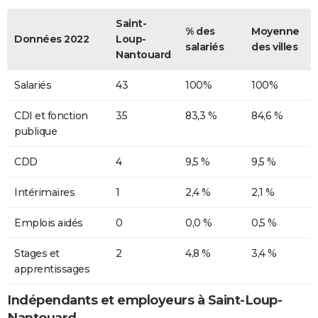
Saint-
% des
Moyenne
Données 2022
Loup-
salariés
des villes
Nantouard
Salariés
43
100%
100%
CDI et fonction
35
83,3 %
84,6 %
publique
CDD
4
9,5 %
9,5 %
Intérimaires
1
2,4 %
2,1 %
Emplois aidés
0
0,0 %
0,5 %
Stages et
2
4,8 %
3,4 %
apprentissages
Indépendants et employeurs à Saint-Loup-
Nantouard