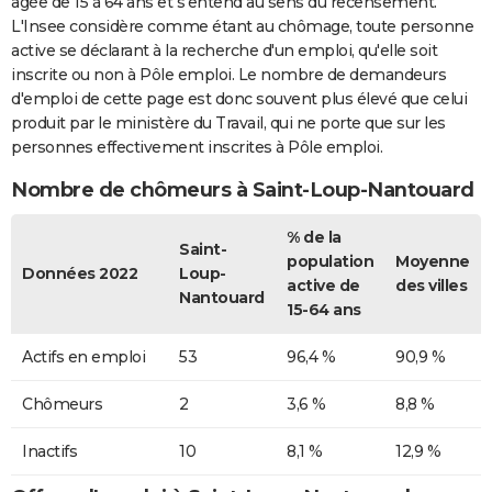
âgée de 15 à 64 ans et s'entend au sens du recensement.
L'Insee considère comme étant au chômage, toute personne
active se déclarant à la recherche d'un emploi, qu'elle soit
inscrite ou non à Pôle emploi. Le nombre de demandeurs
d'emploi de cette page est donc souvent plus élevé que celui
produit par le ministère du Travail, qui ne porte que sur les
personnes effectivement inscrites à Pôle emploi.
Nombre de chômeurs à Saint-Loup-Nantouard
% de la
Saint-
population
Moyenne
Données 2022
Loup-
active de
des villes
Nantouard
15-64 ans
Actifs en emploi
53
96,4 %
90,9 %
Chômeurs
2
3,6 %
8,8 %
Inactifs
10
8,1 %
12,9 %