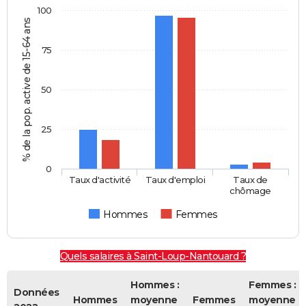
100
% de la pop. active de 15-64 ans
75
50
25
0
Taux d'activité
Taux d'emploi
Taux de
chômage
Hommes
Femmes
Quels salaires à Saint-Loup-Nantouard ?
Hommes :
Femmes :
Données
Hommes
moyenne
Femmes
moyenne