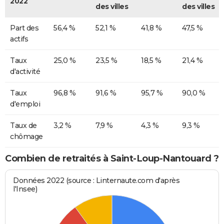
2022
des villes
des villes
Part des
56,4 %
52,1 %
41,8 %
47,5 %
actifs
Taux
25,0 %
23,5 %
18,5 %
21,4 %
d'activité
Taux
96,8 %
91,6 %
95,7 %
90,0 %
d'emploi
Taux de
3,2 %
7,9 %
4,3 %
9,3 %
chômage
Combien de retraités à Saint-Loup-Nantouard ?
Données 2022 (source : Linternaute.com d'après
l'Insee)