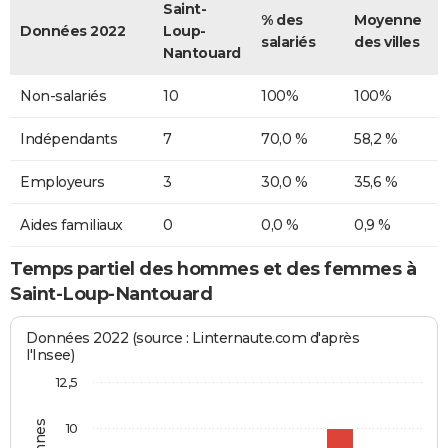
Saint-
% des
Moyenne
Données 2022
Loup-
salariés
des villes
Nantouard
Non-salariés
10
100%
100%
Indépendants
7
70,0 %
58,2 %
Employeurs
3
30,0 %
35,6 %
Aides familiaux
0
0,0 %
0,9 %
Temps partiel des hommes et des femmes à
Saint-Loup-Nantouard
Données 2022 (source : Linternaute.com d'après
l'Insee)
12,5
10