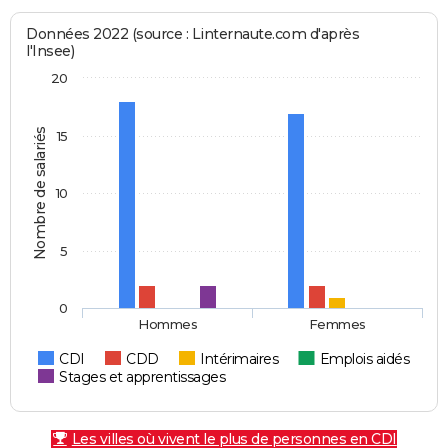
Données 2022 (source : Linternaute.com d'après
l'Insee)
20
Nombre de salariés
15
10
5
0
Hommes
Femmes
CDI
CDD
Intérimaires
Emplois aidés
Stages et apprentissages
Les villes où vivent le plus de personnes en CDI