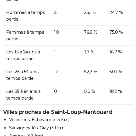
Hommes à temps
3
23,1 %
24,7 %
partiel
Femmes à temps
10
76,9 %
75,0 %
partiel
Les 15 à 24 ans à
1
7,7 %
16,7 %
temps partiel
Les 25 à 54 ans à
12
92,3 %
60,1 %
temps partiel
Les 55 à 64 ans à
0
0,0 %
18,2 %
temps partiel
Villes proches de Saint-Loup-Nantouard
Velesmes-Échevanne
(3 km)
Sauvigney-lès-Gray
(3.1 km)
Angirey
(4.3 km)