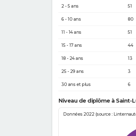
2 - 5 ans
51
6 - 10 ans
80
11 - 14 ans
51
15 - 17 ans
44
18 - 24 ans
13
25 - 29 ans
3
30 ans et plus
6
Niveau de diplôme à Saint-
Données 2022 (source : Linternaute