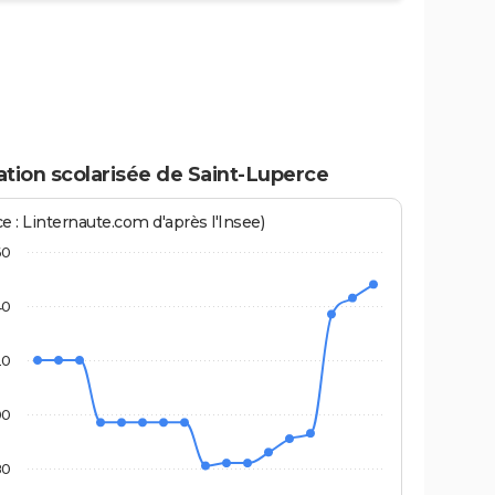
tion scolarisée de Saint-Luperce
e : Linternaute.com d'après l'Insee)
60
40
20
00
80