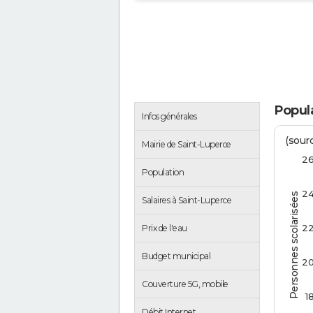
Popula
Infos générales
(sourc
Mairie de Saint-Luperce
2
Population
2
Personnes scolarisées
Salaires à Saint-Luperce
2
Prix de l'eau
Budget municipal
2
Couverture 5G, mobile
1
Débit Internet