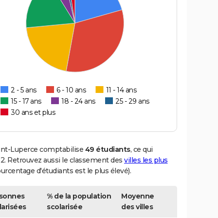
2 - 5 ans
6 - 10 ans
11 - 14 ans
15 - 17 ans
18 - 24 ans
25 - 29 ans
30 ans et plus
Saint-Luperce comptabilise
49 étudiants
, ce qui
. Retrouvez aussi le classement des
villes les plus
ourcentage d'étudiants est le plus élevé).
sonnes
% de la population
Moyenne
larisées
scolarisée
des villes