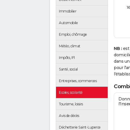
1
Immobilier
Automobile
Emploi, chômage
Météo, climat
NB :
est
domicil
Impôts, IFI
dans un
pour l'a
Santé, social
l'établi
Entreprises, commerces
Combi
Ecoles, scolarité
Donné
l'Inse
Tourisme, loisirs
Avis de décès
Déchetterie Saint-Luperce