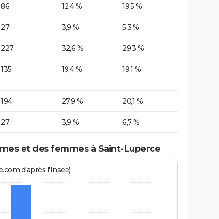
86
12,4 %
19,5 %
27
3,9 %
5,3 %
227
32,6 %
29,3 %
135
19,4 %
19,1 %
194
27,9 %
20,1 %
27
3,9 %
6,7 %
mes et des femmes à Saint-Luperce
.com d'après l'Insee)