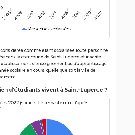
60
2006
2008
2010
2012
2014
2016
2018
2020
2022
Personnes scolarisées
 considérée comme étant scolarisée toute personne
iée dans la commune de Saint-Luperce et inscrite
 établissement d'enseignement ou d'apprentissage
nnée scolaire en cours, quelle que soit la ville de
ssement.
en d'étudiants vivent à Saint-Luperce ?
es 2022 (source : Linternaute.com d'après
e)