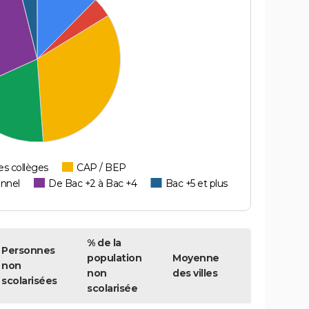
es collèges
CAP / BEP
onnel
De Bac +2 à Bac +4
Bac +5 et plus
% de la
Personnes
population
Moyenne
non
non
des villes
scolarisées
scolarisée