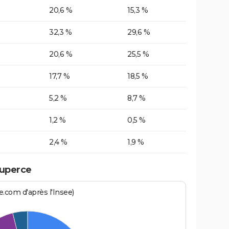
20,6 %
15,3 %
32,3 %
29,6 %
20,6 %
25,5 %
17,7 %
18,5 %
5,2 %
8,7 %
1,2 %
0,5 %
2,4 %
1,9 %
Luperce
.com d'après l'Insee)