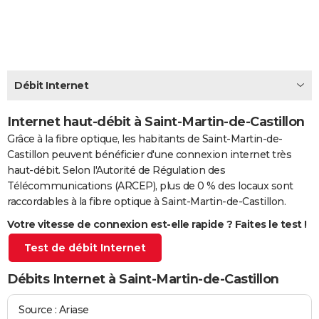
City break
Voyage de noces
Climat
Destinations
Voyage nature
Forum
+
PHOTO
GUIDES D'ACHAT
BONS PLANS
Débit Internet
CARTE DE VOEUX
Internet haut-débit à Saint-Martin-de-Castillon
Carte Bonne année
Carte Pâques
Carte de Noël
Carte Saint-Valentin
Carte d'anniversaire
DICTIONNAIRE
Grâce à la fibre optique, les habitants de Saint-Martin-de-
Castillon peuvent bénéficier d'une connexion internet très
Biographies
Expressions
Dictionnaire
Citations
Proverbes
PROGRAMME TV
haut-débit. Selon l'Autorité de Régulation des
Télécommunications (ARCEP), plus de 0 % des locaux sont
COPAINS D'AVANT
raccordables à la fibre optique à Saint-Martin-de-Castillon.
Se connecter
Collèges
Universités
Service militaire
S'inscrire
Lycées
Primaires
Entreprises
Avis de recherche
AVIS DE DÉCÈS
Votre vitesse de connexion est-elle rapide ? Faites le test !
Test de débit Internet
FORUM
Lifestyle
Sport
Television
Cinema
Bricolage
Culture
Auto
Voyage
Débits Internet à Saint-Martin-de-Castillon
Source : Ariase