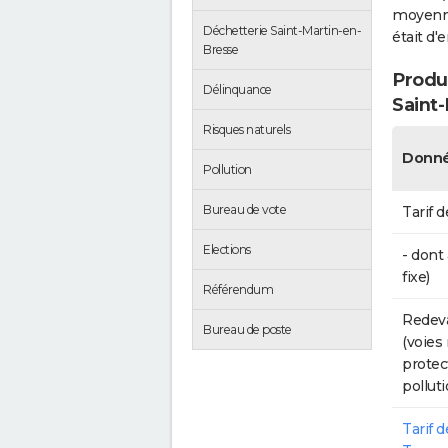
moyenne 
Déchetterie Saint-Martin-en-
était d'
Bresse
Produc
Délinquance
Saint
Risques naturels
Donné
Pollution
Bureau de vote
Tarif d
Elections
- dont
fixe)
Référendum
Redeva
Bureau de poste
(voies
protec
polluti
Tarif 