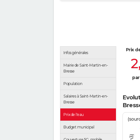
Prix d
Infos générales
2
Mairie de Saint-Martin-en-
Bresse
par
Population
Salaires à Saint-Martin-en-
Evolut
Bresse
Bress
Prix de l'eau
(sour
Budget municipal
Couverture 5G, mobile