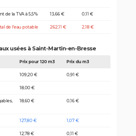
t de la TVA à 5,5%
13,66 €
0,11 €
tal de l'eau potable
262,11 €
2,18 €
eaux usées à Saint-Martin-en-Bresse
Prix pour 120 m3
Prix du m3
109,20 €
0,91 €
18,00 €
ables,
18,60 €
0,16 €
127,80 €
1,07 €
12,78 €
0,11 €