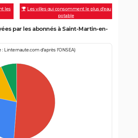
nt les
Les villes qui consomment le plus d'eau
potable
es par les abonnés à Saint-Martin-en-
ce : Linternaute.com d'après l'ONSEA)