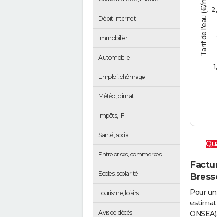
Tarif de l'eau (€/m3)
2
Débit Internet
Immobilier
Automobile
1
Emploi, chômage
Météo, climat
Impôts, IFI
Santé, social
Qua
Entreprises, commerces
Factur
Ecoles, scolarité
Bress
Pour un
Tourisme, loisirs
estimati
Avis de décès
ONSEA).