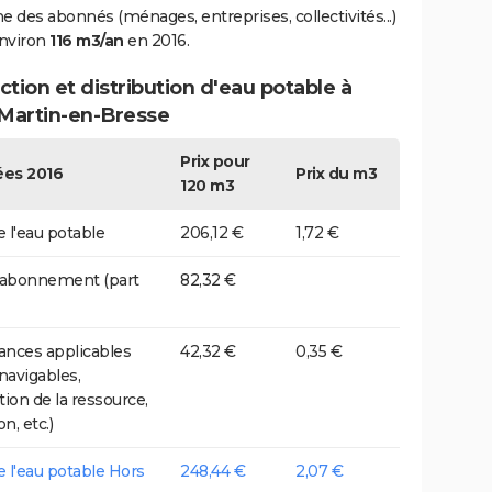
des abonnés (ménages, entreprises, collectivités...)
environ
116 m3/an
en 2016.
tion et distribution d'eau potable à
-Martin-en-Bresse
Prix pour
es 2016
Prix du m3
120 m3
e l'eau potable
206,12 €
1,72 €
 abonnement (part
82,32 €
nces applicables
42,32 €
0,35 €
 navigables,
tion de la ressource,
on, etc.)
de l'eau potable Hors
248,44 €
2,07 €