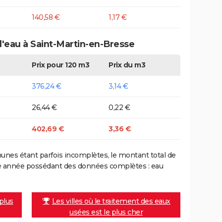
140,58 €
1,17 €
d'eau à Saint-Martin-en-Bresse
Prix pour 120 m3
Prix du m3
376,24 €
3,14 €
26,44 €
0,22 €
402,69 €
3,36 €
nes étant parfois incomplètes, le montant total de
ière année possédant des données complètes : eau
 plus
Les villes où le traitement des eaux
usées est le plus cher