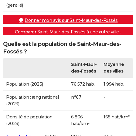
(gentilé)
Donner mon avis sur Saint-Maur-des-Fossés
Comparer Saint-Maur-des-Fossés à une autre ville...
Quelle est la population de Saint-Maur-des-
Fossés ?
Saint-Maur-
Moyenne
des-Fossés
des villes
Population (2023)
76 572 hab.
1 994 hab.
Population : rang national
n°67
-
(2023)
Densité de population
6 806
168 hab/km²
(2023)
hab/km²