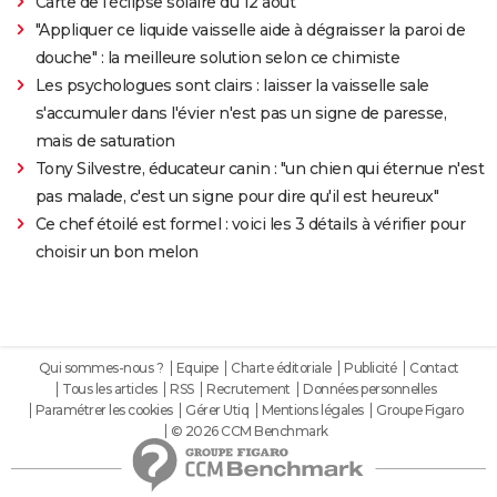
Carte de l'éclipse solaire du 12 août
"Appliquer ce liquide vaisselle aide à dégraisser la paroi de
douche" : la meilleure solution selon ce chimiste
Les psychologues sont clairs : laisser la vaisselle sale
s'accumuler dans l'évier n'est pas un signe de paresse,
mais de saturation
Tony Silvestre, éducateur canin : "un chien qui éternue n'est
pas malade, c'est un signe pour dire qu'il est heureux"
Ce chef étoilé est formel : voici les 3 détails à vérifier pour
choisir un bon melon
Qui sommes-nous ?
Equipe
Charte éditoriale
Publicité
Contact
Tous les articles
RSS
Recrutement
Données personnelles
Paramétrer les cookies
Gérer Utiq
Mentions légales
Groupe Figaro
© 2026 CCM Benchmark