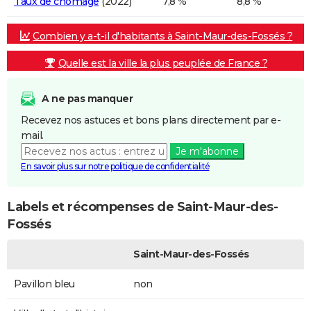
Taux de chômage
(2022)
7,8 %
8,8 %
Combien y a-t-il d'habitants à Saint-Maur-des-Fossés ?
Quelle est la ville la plus peuplée de France ?
A ne pas manquer
Recevez nos astuces et bons plans directement par e-
mail.
Je m'abonne
En savoir plus sur notre politique de confidentialité
Labels et récompenses de Saint-Maur-des-
Fossés
Saint-Maur-des-Fossés
Pavillon bleu
non