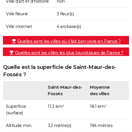
Ville d'art et d'histoire
non
Ville fleurie
3 fleur(s)
Ville internet
4 arobase(s)
Quelles sont les villes où il fait bon vivre en France ?
Quelles sont les villes les plus touristiques de France ?
Quelle est la superficie de Saint-Maur-des-
Fossés ?
Saint-Maur-des-
Moyenne
Fossés
des villes
Superficie
11,3 km²
18,1 km²
(surface)
Altitude min.
32 mètre(s)
194 mètres