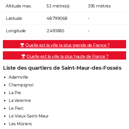
Altitude max.
53 mètre(s)
395 mètres
Latitude
48.799068
-
Longitude
2.493865
-
Quelle est la ville la plus grande de France ?
Quelle est la ville la plus haute de France ?
Liste des quartiers de Saint-Maur-des-Fossés
Adamville
Champignol
La Pie
La Varenne
Le Parc
Le Vieux-Saint-Maur
Les Mûriers