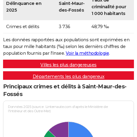
Taux de
Délinquance en
Saint-Maur-
criminalité pour
2025
des-Fossés
1 000 habitants
Crimes et délits
3 736
48,79 ‰
Les données rapportées aux populations sont exprimées en
taux pour mille habitants (‰) selon les dernièrs chiffres de
population fournis par l'Insee.
Voir la méthodologie
.
Villes les plus dangereuses
Départements les plus dangereux
Principaux crimes et délits à Saint-Maur-des-
Fossés
Données 2025 (source : Linternaute.com d'après le Ministère de
l'Intérieur et des Outre-Mer)