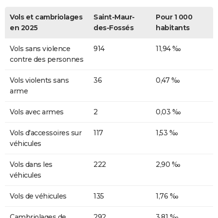
Vols et cambriolages
Saint-Maur-
Pour 1 000
en 2025
des-Fossés
habitants
Vols sans violence
914
11,94 ‰
contre des personnes
Vols violents sans
36
0,47 ‰
arme
Vols avec armes
2
0,03 ‰
Vols d'accessoires sur
117
1,53 ‰
véhicules
Vols dans les
222
2,90 ‰
véhicules
Vols de véhicules
135
1,76 ‰
Cambriolages de
292
3,81 ‰