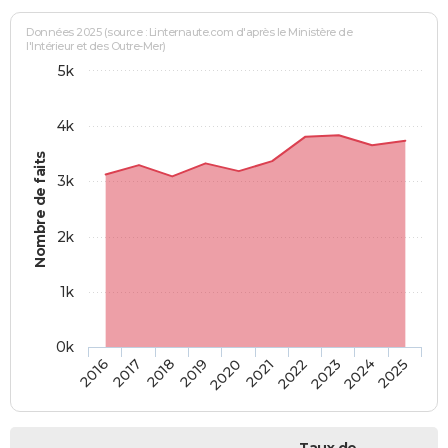
Données 2025 (source : Linternaute.com d'après le Ministère de
l'Intérieur et des Outre-Mer)
5k
4k
Nombre de faits
3k
2k
1k
0k
2018
2023
2019
2024
2020
2025
2016
2021
2017
2022