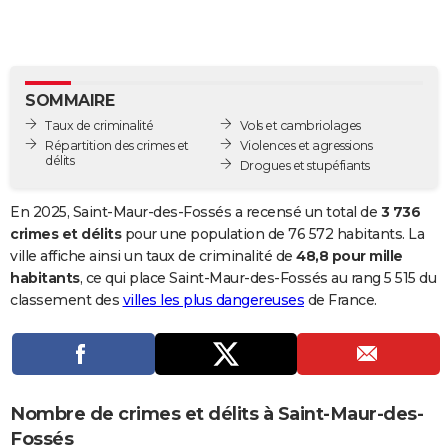
City break
Voyage de noces
Climat
Destinations
Voyage nature
Forum
+
PHOTO
GUIDES D'ACHAT
SOMMAIRE
BONS PLANS
Taux de criminalité
Vols et cambriolages
CARTE DE VOEUX
Répartition des crimes et
Violences et agressions
délits
Drogues et stupéfiants
Carte Bonne année
Carte Pâques
Carte de Noël
Carte Saint-Valentin
Carte d'anniversaire
DICTIONNAIRE
En 2025, Saint-Maur-des-Fossés a recensé un total de
3 736
Biographies
Expressions
Dictionnaire
Citations
Proverbes
PROGRAMME TV
crimes et délits
pour une population de 76 572 habitants. La
ville affiche ainsi un taux de criminalité de
48,8 pour mille
COPAINS D'AVANT
habitants
, ce qui place Saint-Maur-des-Fossés au rang 5 515 du
classement des
villes les plus dangereuses
de France.
Se connecter
Collèges
Universités
Service militaire
S'inscrire
Lycées
Primaires
Entreprises
Avis de recherche
AVIS DE DÉCÈS
FORUM
Lifestyle
Sport
Television
Cinema
Bricolage
Culture
Auto
Voyage
Nombre de crimes et délits à Saint-Maur-des-
Fossés