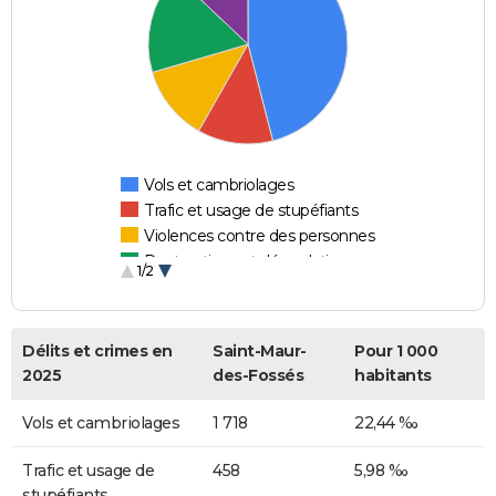
Vols et cambriolages
Trafic et usage de stupéfiants
Violences contre des personnes
Destructions et dégradations
1/2
Escroqueries et fraudes
Délits et crimes en
Saint-Maur-
Pour 1 000
2025
des-Fossés
habitants
Vols et cambriolages
1 718
22,44 ‰
Trafic et usage de
458
5,98 ‰
stupéfiants