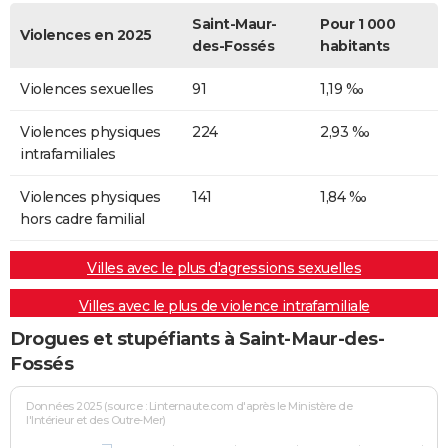
Saint-Maur-
Pour 1 000
Violences en 2025
des-Fossés
habitants
Violences sexuelles
91
1,19 ‰
Violences physiques
224
2,93 ‰
intrafamiliales
Violences physiques
141
1,84 ‰
hors cadre familial
Villes avec le plus d'agressions sexuelles
Villes avec le plus de violence intrafamiliale
Drogues et stupéfiants à Saint-Maur-des-
Fossés
Données 2025 (source : Linternaute.com d'après le Ministère de
l'Intérieur et des Outre-Mer)