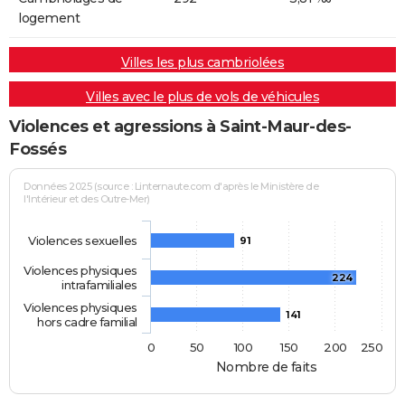
logement
Villes les plus cambriolées
Villes avec le plus de vols de véhicules
Violences et agressions à Saint-Maur-des-
Fossés
Données 2025 (source : Linternaute.com d'après le Ministère de
l'Intérieur et des Outre-Mer)
Violences sexuelles
91
Violences physiques
224
intrafamiliales
Violences physiques
141
hors cadre familial
0
50
100
150
200
250
Nombre de faits