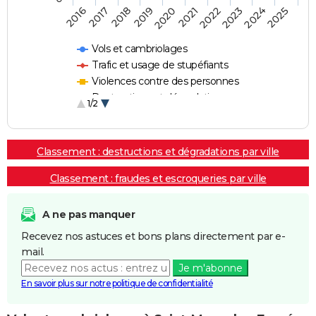
2018
2023
2019
2024
2020
2025
2016
2021
2017
2022
Vols et cambriolages
Trafic et usage de stupéfiants
Violences contre des personnes
Destructions et dégradations
1/2
Escroqueries et fraudes
Classement : destructions et dégradations par ville
Classement : fraudes et escroqueries par ville
A ne pas manquer
Recevez nos astuces et bons plans directement par e-
mail.
Je m'abonne
En savoir plus sur notre politique de confidentialité