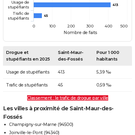
Usage de
413
stupéfiants
Trafic de
45
stupéfiants
0
100
200
300
400
500
Nombre de faits
Drogue et
Saint-Maur-
Pour 1 000
stupéfiants en 2025
des-Fossés
habitants
Usage de stupéfiants
413
5,39 ‰
Trafic de stupéfiants
45
0,59 ‰
Classement : le trafic de drogue par ville
Les villes à proximité de Saint-Maur-des-
Fossés
Champigny-sur-Marne (94500)
Joinville-le-Pont (94340)