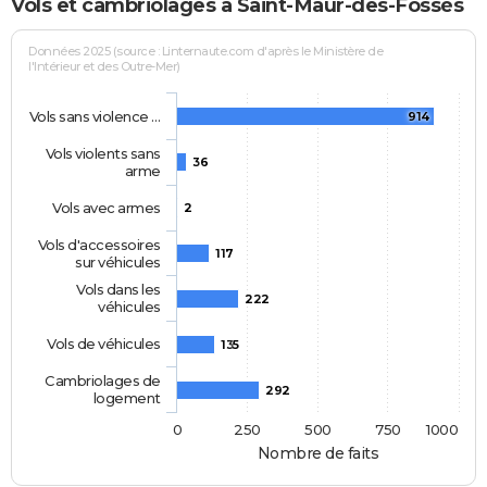
Vols et cambriolages à Saint-Maur-des-Fossés
Données 2025 (source : Linternaute.com d'après le Ministère de
l'Intérieur et des Outre-Mer)
Vols sans violence …
914
Vols violents sans
36
arme
Vols avec armes
2
Vols d'accessoires
117
sur véhicules
Vols dans les
222
véhicules
Vols de véhicules
135
Cambriolages de
292
logement
0
250
500
750
1000
Nombre de faits