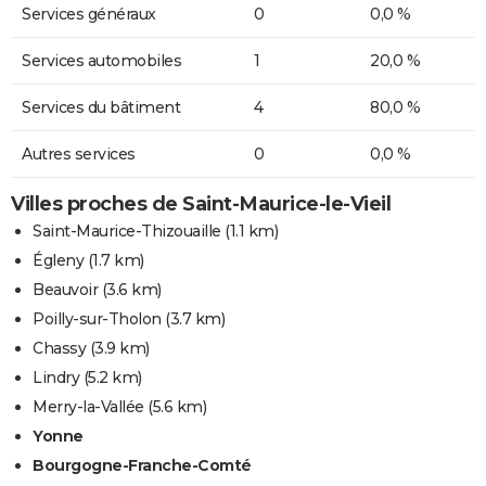
Services généraux
0
0,0 %
Services automobiles
1
20,0 %
Services du bâtiment
4
80,0 %
Autres services
0
0,0 %
Villes proches de Saint-Maurice-le-Vieil
Saint-Maurice-Thizouaille
(1.1 km)
Égleny
(1.7 km)
Beauvoir
(3.6 km)
Poilly-sur-Tholon
(3.7 km)
Chassy
(3.9 km)
Lindry
(5.2 km)
Merry-la-Vallée
(5.6 km)
Yonne
Bourgogne-Franche-Comté