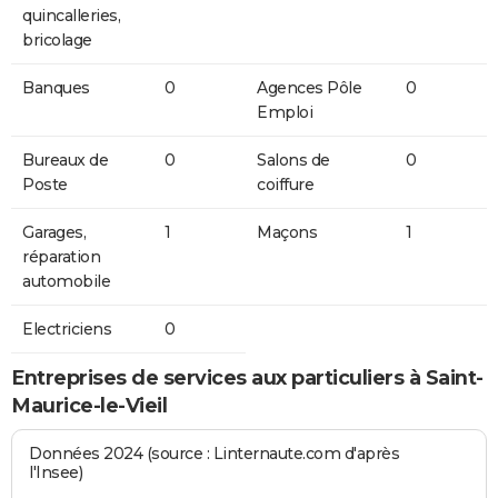
quincalleries,
bricolage
Banques
0
Agences Pôle
0
Emploi
Bureaux de
0
Salons de
0
Poste
coiffure
Garages,
1
Maçons
1
réparation
automobile
Electriciens
0
Entreprises de services aux particuliers à Saint-
Maurice-le-Vieil
Données 2024 (source : Linternaute.com d'après
l'Insee)