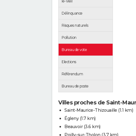
le-Vieil
Délinquance
Risques naturels
Pollution
Bureau de vote
Elections
Référendum
Bureau de poste
Villes proches de Saint-Mauri
Saint-Maurice-Thizouaille
(1.1 km)
Égleny
(1.7 km)
Beauvoir
(3.6 km)
Poilly-sur-Tholon
(3.7 km)