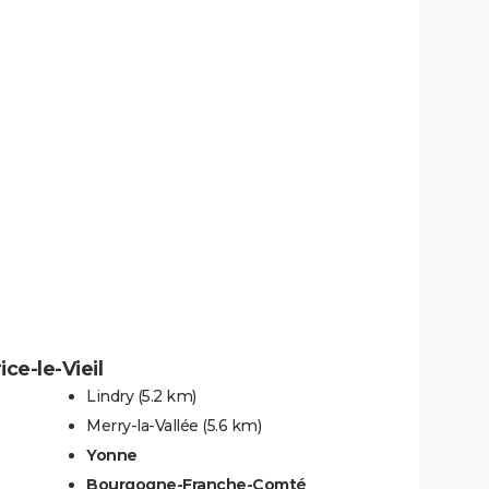
ce-le-Vieil
Lindry
(5.2 km)
Merry-la-Vallée
(5.6 km)
Yonne
Bourgogne-Franche-Comté