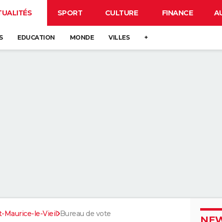
TUALITÉS
SPORT
CULTURE
FINANCE
A
S
EDUCATION
MONDE
VILLES
+
t-Maurice-le-Vieil
Bureau de vote
NEW