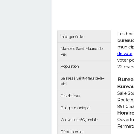
Les hora
Infos générales
bureaux 
municip
Mairie de Saint-Maurice-le-
de vote
Vieil
voter po
Population
22 mars
Salaires à Saint-Maurice-le-
Bureau
Vieil
Bureau
Salle So
Prix de l'eau
Route d
89110 Sa
Budget municipal
Horair
Ouvertur
Couverture 5G, mobile
Fermetu
Débit Internet