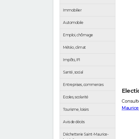
Immobilier
Automobile
Emploi, chômage
Météo, climat
Impôts, IFI
Santé, social
Entreprises, commerces
Electi
Ecoles, scolarité
Consulte
Maurice-
Tourisme, loisirs
Avis de décès
Déchetterie Saint-Maurice-