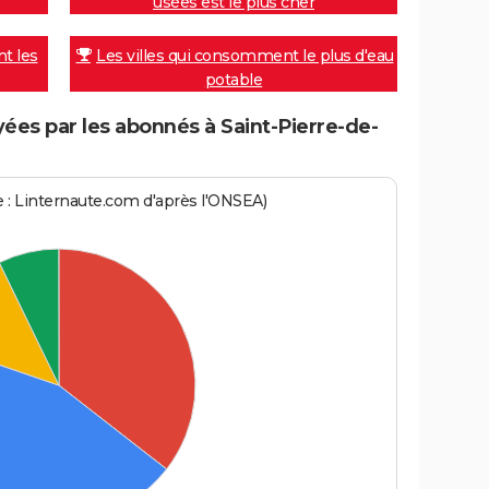
usées est le plus cher
nt les
Les villes qui consomment le plus d'eau
potable
es par les abonnés à Saint-Pierre-de-
ce : Linternaute.com d'après l'ONSEA)