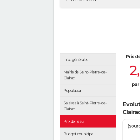
Prix d
Infos générales
2
Mairie de Saint-Pierre-de-
Clairac
par
Population
Salaires à Saint-Pierre-de-
Evolut
Clairac
Claira
Prix de l'eau
(sour
Budget municipal