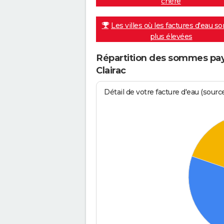
chère
Les villes où les factures d'eau so
plus élevées
Répartition des sommes payé
Clairac
Détail de votre facture d'eau (sour