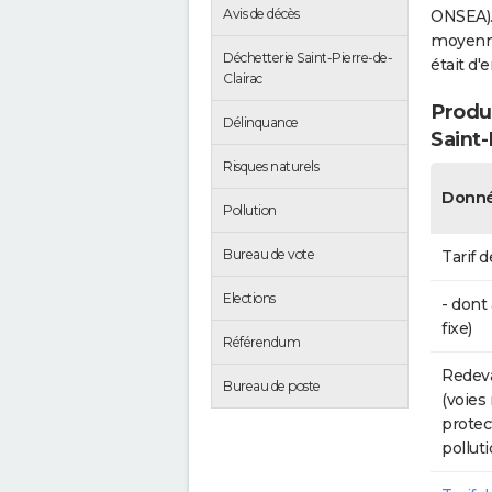
Avis de décès
ONSEA).
moyenne 
Déchetterie Saint-Pierre-de-
était d'
Clairac
Produc
Délinquance
Saint-
Risques naturels
Donné
Pollution
Bureau de vote
Tarif d
Elections
- dont
fixe)
Référendum
Redeva
Bureau de poste
(voies
protec
polluti