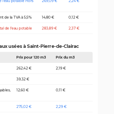
de l'eau potable Hors
269,09 €
2,24 €
t de la TVA à 5,5%
14,80 €
0,12 €
tal de l'eau potable
283,89 €
2,37 €
aux usées à Saint-Pierre-de-Clairac
Prix pour 120 m3
Prix du m3
262,42 €
2,19 €
39,32 €
ables,
12,60 €
0,11 €
275,02 €
2,29 €