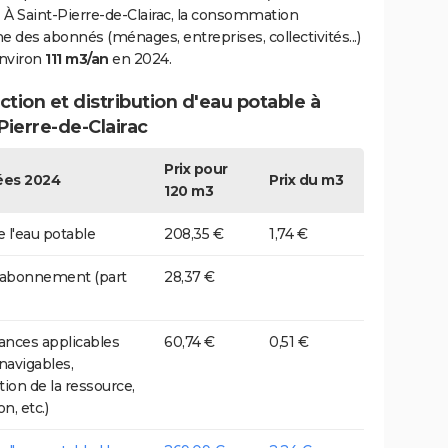
 À Saint-Pierre-de-Clairac, la consommation
des abonnés (ménages, entreprises, collectivités...)
environ
111 m3/an
en 2024.
tion et distribution d'eau potable à
Pierre-de-Clairac
Prix pour
es 2024
Prix du m3
120 m3
e l'eau potable
208,35 €
1,74 €
 abonnement (part
28,37 €
nces applicables
60,74 €
0,51 €
 navigables,
tion de la ressource,
on, etc.)