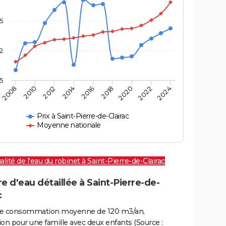
,5
2
,5
2016
2020
2010
2024
2014
2018
2008
2022
2012
Prix à Saint-Pierre-de-Clairac
Moyenne nationale
alité de l'eau du robinet à Saint-Pierre-de-Clairac
e d'eau détaillée à Saint-Pierre-de-
c
e consommation moyenne de 120 m3/an,
on pour une famille avec deux enfants (Source :