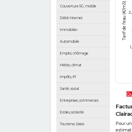
Tarif de l'eau (€/m3)
Couverture 5G, mobile
2
Débit Internet
Immobilier
Automobile
1
Emploi, chômage
Météo, climat
Impôts, IFI
Santé, social
Qu
Entreprises, commerces
Factur
Ecoles, scolarité
Claira
Pour un
Tourisme, loisirs
estimati