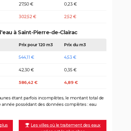
27,50 €
0,23 €
302,52 €
2,52 €
'eau à Saint-Pierre-de-Clairac
Prix pour 120 m3
Prix du m3
544,11 €
4,53 €
42,30 €
0,35 €
586,42 €
4,89 €
nes étant parfois incomplètes, le montant total de
ière année possédant des données complètes : eau
 plus
Les villes où le traitement des eaux