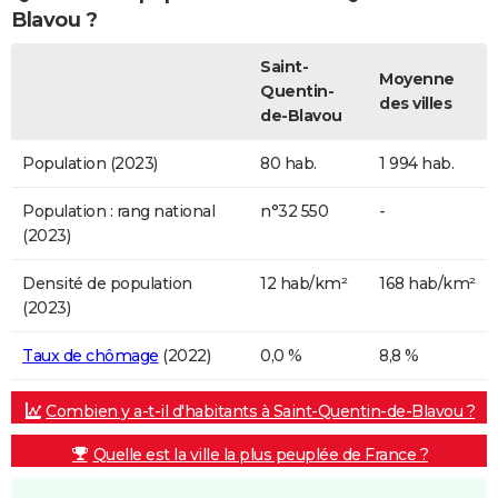
Blavou ?
Saint-
Moyenne
Quentin-
des villes
de-Blavou
Population (2023)
80 hab.
1 994 hab.
Population : rang national
n°32 550
-
(2023)
Densité de population
12 hab/km²
168 hab/km²
(2023)
Taux de chômage
(2022)
0,0 %
8,8 %
Combien y a-t-il d'habitants à Saint-Quentin-de-Blavou ?
Quelle est la ville la plus peuplée de France ?