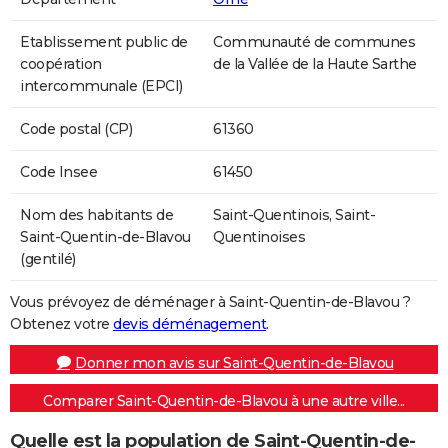
Etablissement public de
Communauté de communes
coopération
de la Vallée de la Haute Sarthe
intercommunale (EPCI)
Code postal (CP)
61360
Code Insee
61450
Nom des habitants de
Saint-Quentinois, Saint-
Saint-Quentin-de-Blavou
Quentinoises
(gentilé)
Vous prévoyez de déménager à Saint-Quentin-de-Blavou ?
Obtenez votre
devis déménagement
.
Donner mon avis sur Saint-Quentin-de-Blavou
Comparer Saint-Quentin-de-Blavou à une autre ville...
Quelle est la population de Saint-Quentin-de-