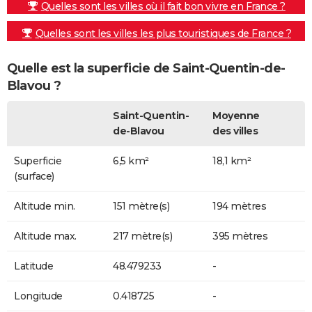
Quelles sont les villes où il fait bon vivre en France ?
Quelles sont les villes les plus touristiques de France ?
Quelle est la superficie de Saint-Quentin-de-
Blavou ?
Saint-Quentin-
Moyenne
de-Blavou
des villes
Superficie
6,5 km²
18,1 km²
(surface)
Altitude min.
151 mètre(s)
194 mètres
Altitude max.
217 mètre(s)
395 mètres
Latitude
48.479233
-
Longitude
0.418725
-