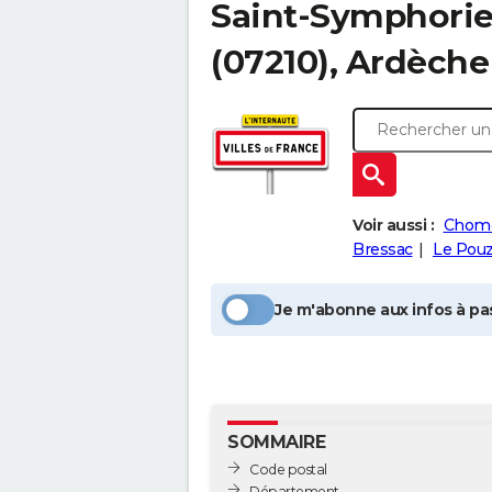
Saint-Symphori
(07210), Ardèche
Voir aussi :
Chomé
Bressac
Le Pouz
Je m'abonne aux infos à pas
SOMMAIRE
Code postal
Département