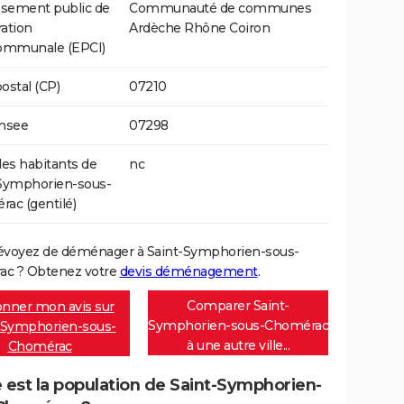
ssement public de
Communauté de communes
ation
Ardèche Rhône Coiron
communale (EPCI)
ostal (CP)
07210
Insee
07298
s habitants de
nc
-Symphorien-sous-
ac (gentilé)
évoyez de déménager à Saint-Symphorien-sous-
c ? Obtenez votre
devis déménagement
.
Comparer Saint-
nner mon avis sur
Symphorien-sous-Chomérac
-Symphorien-sous-
à une autre ville...
Chomérac
 est la population de Saint-Symphorien-