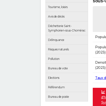
sous-
Tourisme, loisirs
Avis de décès
Déchetterie Saint-
Symphorien-sous-Chomérac
Popula
Délinquance
Popula
Risques naturels
(2023)
Pollution
Densit
(2023)
Bureau de vote
Taux 
Elections
Référendum
Bureau de poste
d'h
Sy