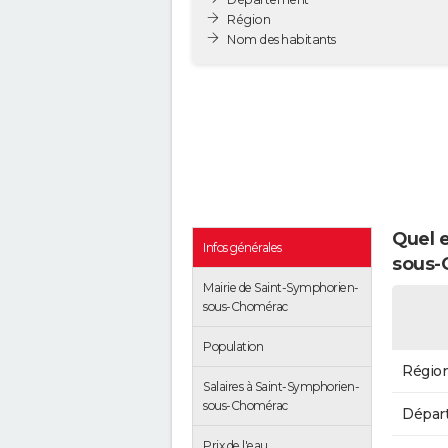
Région
Nom des habitants
Quel e
Infos générales
sous-
Mairie de Saint-Symphorien-
sous-Chomérac
Population
Régio
Salaires à Saint-Symphorien-
sous-Chomérac
Dépar
Prix de l'eau