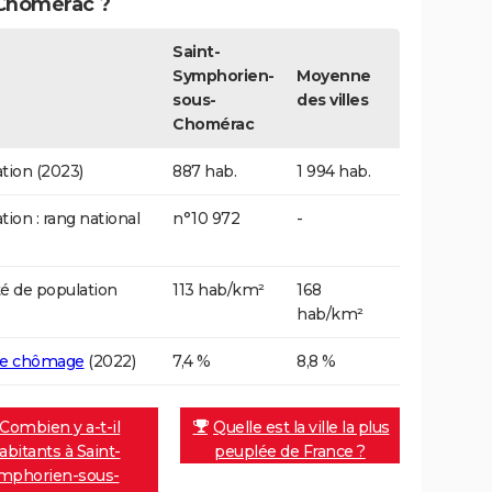
Chomérac ?
Saint-
Symphorien-
Moyenne
sous-
des villes
Chomérac
tion (2023)
887 hab.
1 994 hab.
tion : rang national
n°10 972
-
é de population
113 hab/km²
168
hab/km²
de chômage
(2022)
7,4 %
8,8 %
Combien y a-t-il
Quelle est la ville la plus
abitants à Saint-
peuplée de France ?
mphorien-sous-