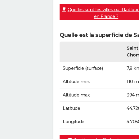
Quelles sont les villes où il fait bo
en France ?
Quelle est la superficie de
Saint
Chom
Superficie (surface)
7,9 k
Altitude min.
110 m
Altitude max.
394 m
Latitude
44.72
Longitude
4.705