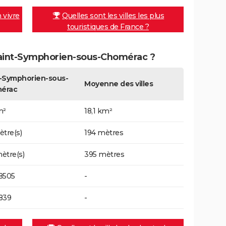
n vivre
Quelles sont les villes les plus
touristiques de France ?
 Saint-Symphorien-sous-Chomérac ?
-Symphorien-sous-
Moyenne des villes
érac
m²
18,1 km²
ètre(s)
194 mètres
ètre(s)
395 mètres
8505
-
839
-