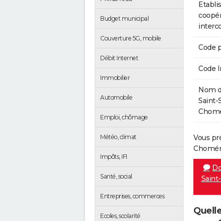
Etabli
coopér
Budget municipal
inter
Couverture 5G, mobile
Code p
Débit Internet
Code 
Immobilier
Nom de
Automobile
Saint
Chomér
Emploi, chômage
Météo, climat
Vous pr
Choméra
Impôts, IFI
Do
Santé, social
Saint
Entreprises, commerces
Quelle
Ecoles, scolarité