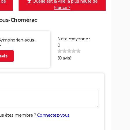
e de
Quelle est la ville la plus haute de
France ?
-sous-Chomérac
Note moyenne :
t-Symphorien-sous-
0
?
vis
(
0
avis)
us êtes membre ?
Connectez-vous