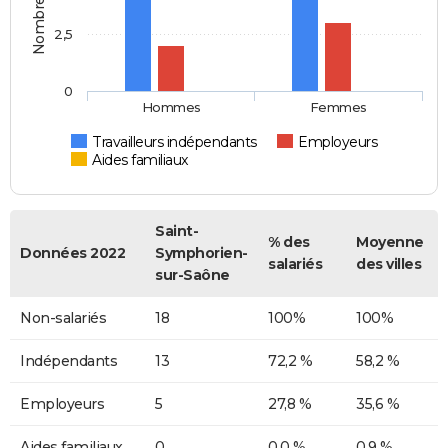
2,5
0
Hommes
Femmes
Travailleurs indépendants
Employeurs
Aides familiaux
Saint-
% des
Moyenne
Données 2022
Symphorien-
salariés
des villes
sur-Saône
Non-salariés
18
100%
100%
Indépendants
13
72,2 %
58,2 %
Employeurs
5
27,8 %
35,6 %
Aides familiaux
0
0,0 %
0,9 %