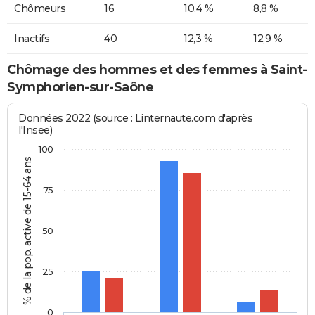
Chômeurs
16
10,4 %
8,8 %
Inactifs
40
12,3 %
12,9 %
Chômage des hommes et des femmes à Saint-
Symphorien-sur-Saône
Données 2022 (source : Linternaute.com d'après
l'Insee)
100
% de la pop. active de 15-64 ans
75
50
25
0