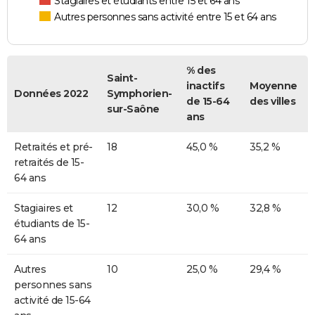
Stagiaires et étudiants entre 15 et 64 ans
Autres personnes sans activité entre 15 et 64 ans
% des
Saint-
inactifs
Moyenne
Données 2022
Symphorien-
de 15-64
des villes
sur-Saône
ans
Retraités et pré-
18
45,0 %
35,2 %
retraités de 15-
64 ans
Stagiaires et
12
30,0 %
32,8 %
étudiants de 15-
64 ans
Autres
10
25,0 %
29,4 %
personnes sans
activité de 15-64