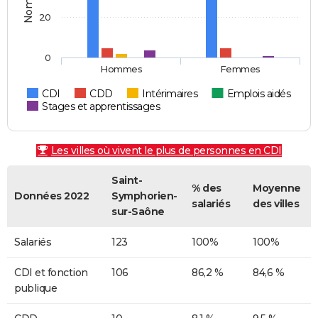
20
0
Hommes
Femmes
CDI
CDD
Intérimaires
Emplois aidés
Stages et apprentissages
Les villes où vivent le plus de personnes en CDI
Saint-
% des
Moyenne
Données 2022
Symphorien-
salariés
des villes
sur-Saône
Salariés
123
100%
100%
CDI et fonction
106
86,2 %
84,6 %
publique