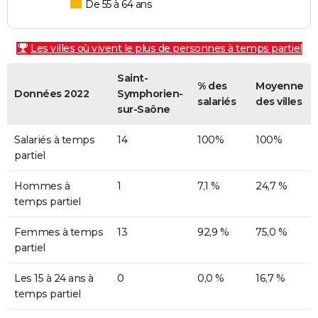
De 55 à 64 ans
Les villes où vivent le plus de personnes à temps partiel
Saint-
% des
Moyenne
Données 2022
Symphorien-
salariés
des villes
sur-Saône
Salariés à temps
14
100%
100%
partiel
Hommes à
1
7,1 %
24,7 %
temps partiel
Femmes à temps
13
92,9 %
75,0 %
partiel
Les 15 à 24 ans à
0
0,0 %
16,7 %
temps partiel