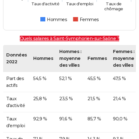
Taux d'activité
Taux d'emploi
Taux de
chômage
Hommes
Femmes
Quels salaires à Saint-Symphorien-sur-Saône ?
Hommes :
Femmes :
Données
Hommes
moyenne
Femmes
moyenne
2022
des villes
des villes
Part des
54,5 %
52,1 %
45,5 %
47,5 %
actifs
Taux
25,8 %
23,5 %
21,5 %
21,4 %
d'activité
Taux
92,9 %
91,6 %
85,7 %
90,0 %
d'emploi
Taux de
7,1 %
7,9 %
14,3 %
9,3 %