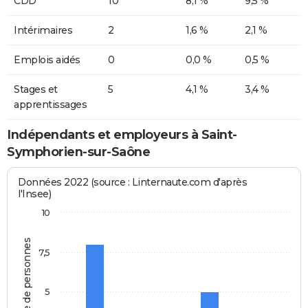
CDD
10
8,1 %
9,5 %
Intérimaires
2
1,6 %
2,1 %
Emplois aidés
0
0,0 %
0,5 %
Stages et
5
4,1 %
3,4 %
apprentissages
Indépendants et employeurs à Saint-
Symphorien-sur-Saône
Données 2022 (source : Linternaute.com d'après
l'Insee)
10
Nombre de personnes
7,5
5