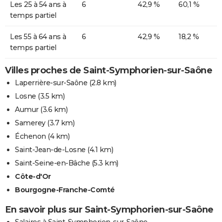
Les 25 à 54 ans à
6
42,9 %
60,1 %
temps partiel
Les 55 à 64 ans à
6
42,9 %
18,2 %
temps partiel
Villes proches de Saint-Symphorien-sur-Saône
Laperrière-sur-Saône
(2.8 km)
Losne
(3.5 km)
Aumur
(3.6 km)
Samerey
(3.7 km)
Échenon
(4 km)
Saint-Jean-de-Losne
(4.1 km)
Saint-Seine-en-Bâche
(5.3 km)
Côte-d'Or
Bourgogne-Franche-Comté
En savoir plus sur Saint-Symphorien-sur-Saône