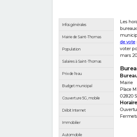
Les hora
Infos générales
bureaux
municip
Mairie de Saint-Thomas
de vote
voter p
Population
mars 20
Salaires à Saint-Thomas
Burea
Prix de l'eau
Bureau
Mairie
Budget municipal
Place M
02820 
Couverture 5G, mobile
Horair
Ouvertur
Débit Internet
Fermetu
Immobilier
Automobile