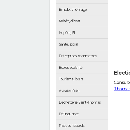
Emploi, chômage
Météo, climat
Impôts, IFI
Santé, social
Entreprises, commerces
Ecoles, scolarité
Elect
Tourisme, loisirs
Consulte
Thoma
Avis de décès
Déchetterie Saint-Thomas
Délinquance
Risques naturels