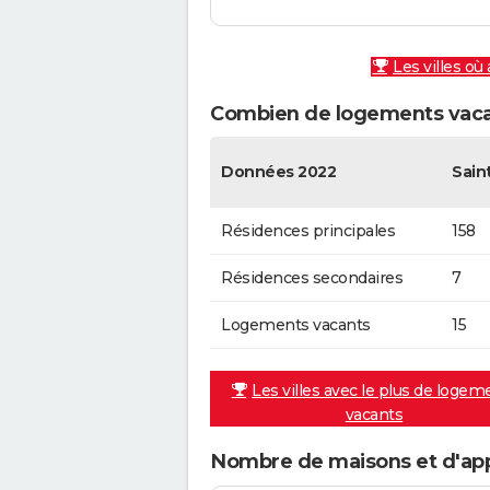
Les villes où
Combien de logements vacan
Données 2022
Sain
Résidences principales
158
Résidences secondaires
7
Logements vacants
15
Les villes avec le plus de logem
vacants
Nombre de maisons et d'app