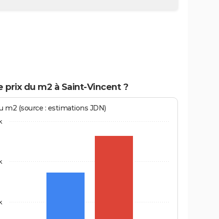
e prix du m2 à Saint-Vincent ?
au m2 (source : estimations JDN)
k
k
k