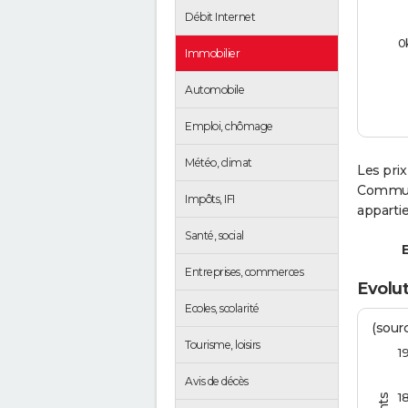
Débit Internet
0
Immobilier
Automobile
Emploi, chômage
Météo, climat
Les prix
Communa
Impôts, IFI
apparti
Santé, social
E
Entreprises, commerces
Evolut
Ecoles, scolarité
(sourc
Tourisme, loisirs
1
Avis de décès
1