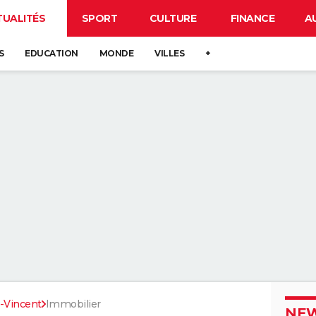
TUALITÉS
SPORT
CULTURE
FINANCE
A
S
EDUCATION
MONDE
VILLES
+
t-Vincent
Immobilier
NEW