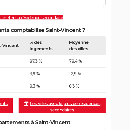
 acheter sa résidence secondaire
ts comptabilise Saint-Vincent ?
% des
Moyenne
t-Vincent
logements
des villes
87,3 %
78,4 %
3,9 %
12,9 %
8,3 %
8,3 %
ents
Les villes avec le plus de résidences
secondaires
artements à Saint-Vincent