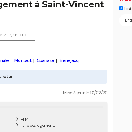
ogement à
Saint-Vincent
Lint
male
Montaut
Coarraze
Bénéjacq
 rater
Mise à jour le 10/02/26
HLM
Taille des logements