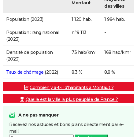
Montaut
des villes
Population (2023)
1 120 hab.
1 994 hab.
Population : rang national
n°9 113
-
(2023)
Densité de population
73 hab/km²
168 hab/km²
(2023)
Taux de chômage
(2022)
8,3 %
8,8 %
Combien y a-t-il d'habitants à Montaut ?
Quelle est la ville la plus peuplée de France ?
A ne pas manquer
Recevez nos astuces et bons plans directement par e-
mail.