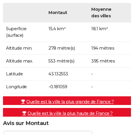
Moyenne
Montaut
des villes
Superficie
15,4 km²
18,1 km²
(surface)
Altitude min.
278 mètre(s)
194 mètres
Altitude max.
553 mètre(s)
395 mètres
Latitude
43.132553
-
Longitude
-0.181059
-
Quelle est la ville la plus grande de France ?
Quelle est la ville la plus haute de France ?
Avis sur Montaut