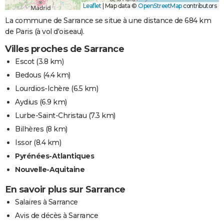
Leaflet
|
Map data ©
OpenStreetMap
contributors
La commune de Sarrance se situe à une distance de 684 km
de Paris (à vol d'oiseau).
Villes proches de Sarrance
Escot
(3.8 km)
Bedous
(4.4 km)
Lourdios-Ichère
(6.5 km)
Aydius
(6.9 km)
Lurbe-Saint-Christau
(7.3 km)
Bilhères
(8 km)
Issor
(8.4 km)
Pyrénées-Atlantiques
Nouvelle-Aquitaine
En savoir plus sur Sarrance
Salaires à Sarrance
Avis de décès à Sarrance