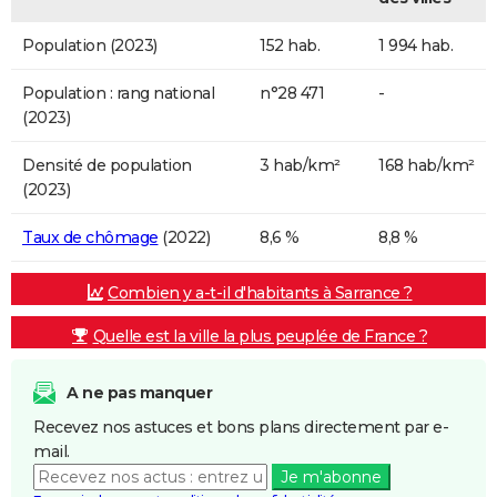
Population (2023)
152 hab.
1 994 hab.
Population : rang national
n°28 471
-
(2023)
Densité de population
3 hab/km²
168 hab/km²
(2023)
Taux de chômage
(2022)
8,6 %
8,8 %
Combien y a-t-il d'habitants à Sarrance ?
Quelle est la ville la plus peuplée de France ?
A ne pas manquer
Recevez nos astuces et bons plans directement par e-
mail.
Je m'abonne