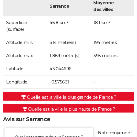
Moyenne
Sarrance
des villes
Superficie
46,8 km²
18,1 km²
(surface)
Altitude min.
314 mètre(s)
194 mètres
Altitude max.
1 869 mètre(s)
395 mètres
Latitude
43.044696
-
Longitude
-0.575631
-
Quelle est la ville la plus grande de France ?
Quelle est la ville la plus haute de France ?
Avis sur Sarrance
Note moyenne :