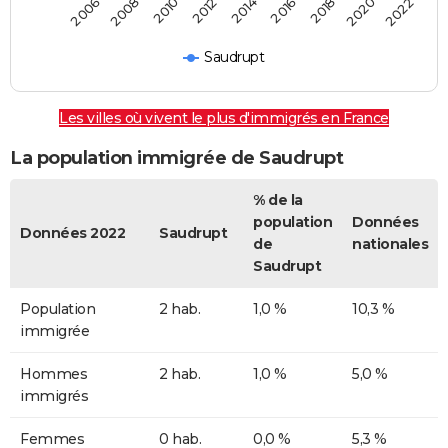
2014
2012
2022
2010
2020
2008
2018
2006
2016
Saudrupt
Les villes où vivent le plus d'immigrés en France
La population immigrée de Saudrupt
% de la
population
Données
Données 2022
Saudrupt
de
nationales
Saudrupt
Population
2 hab.
1,0 %
10,3 %
immigrée
Hommes
2 hab.
1,0 %
5,0 %
immigrés
Femmes
0 hab.
0,0 %
5,3 %