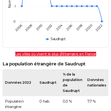
1
0
2014
2016
2018
2020
2022
2006
2008
2010
2012
Saudrupt
Les villes où vivent le plus d'étrangers en France
La population étrangère de Saudrupt
% de la
population
Données
Données 2022
Saudrupt
de
nationales
Saudrupt
Population
0 hab.
0,0 %
7,7 %
étrangère