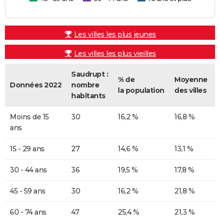
Les villes les plus jeunes
Les villes les plus vieilles
Saudrupt :
% de
Moyenne
Données 2022
nombre
la population
des villes
habitants
Moins de 15
30
16,2 %
16,8 %
ans
15 - 29 ans
27
14,6 %
13,1 %
30 - 44 ans
36
19,5 %
17,8 %
45 - 59 ans
30
16,2 %
21,8 %
60 - 74 ans
47
25,4 %
21,3 %