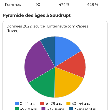
Femmes
90
47,4 %
49,9 %
Pyramide des âges à Saudrupt
Données 2022 (source : Linternaute.com d'après
l'Insee)
0 - 14 ans
15 - 29 ans
30 - 44 ans
45 - 59 ans
60 - 74 ans
75 ans et plus