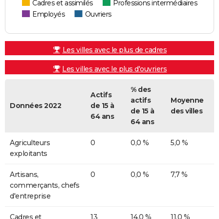
Cadres et assimilés
Professions intermédiaires
Employés
Ouvriers
Les villes avec le plus de cadres
Les villes avec le plus d'ouvriers
% des
Actifs
actifs
Moyenne
Données 2022
de 15 à
de 15 à
des villes
64 ans
64 ans
Agriculteurs
0
0,0 %
5,0 %
exploitants
Artisans,
0
0,0 %
7,7 %
commerçants, chefs
d'entreprise
Cadres et
13
14,0 %
11,0 %