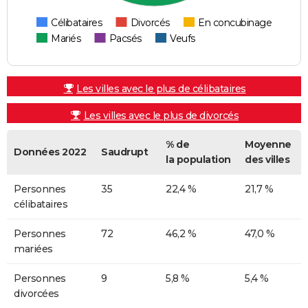
Célibataires
Divorcés
En concubinage
Mariés
Pacsés
Veufs
Les villes avec le plus de célibataires
Les villes avec le plus de divorcés
% de
Moyenne
Données 2022
Saudrupt
la population
des villes
Personnes
35
22,4 %
21,7 %
célibataires
Personnes
72
46,2 %
47,0 %
mariées
Personnes
9
5,8 %
5,4 %
divorcées