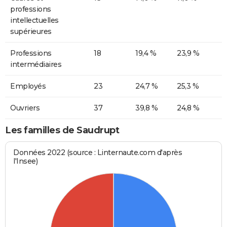
professions
intellectuelles
supérieures
Professions
18
19,4 %
23,9 %
intermédiaires
Employés
23
24,7 %
25,3 %
Ouvriers
37
39,8 %
24,8 %
Les familles de Saudrupt
Données 2022 (source : Linternaute.com d'après
l'Insee)