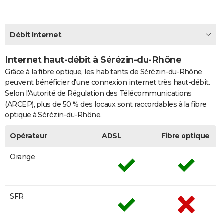
City break
Voyage de noces
Climat
Destinations
Voyage nature
Forum
+
PHOTO
GUIDES D'ACHAT
Débit Internet
BONS PLANS
Internet haut-débit à Sérézin-du-Rhône
Grâce à la fibre optique, les habitants de Sérézin-du-Rhône
CARTE DE VOEUX
peuvent bénéficier d'une connexion internet très haut-débit.
Carte Bonne année
Carte Pâques
Carte de Noël
Carte Saint-Valentin
Carte d'anniversaire
DICTIONNAIRE
Selon l'Autorité de Régulation des Télécommunications
(ARCEP), plus de 50 % des locaux sont raccordables à la fibre
Biographies
Expressions
Dictionnaire
Citations
Proverbes
PROGRAMME TV
optique à Sérézin-du-Rhône.
COPAINS D'AVANT
Opérateur
ADSL
Fibre optique
Se connecter
Collèges
Universités
Service militaire
S'inscrire
Lycées
Primaires
Entreprises
Avis de recherche
AVIS DE DÉCÈS
Orange
FORUM
Lifestyle
Sport
Television
Cinema
Bricolage
Culture
Auto
Voyage
SFR