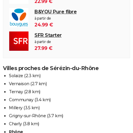
22.99 €
B&YOU Pure fibre
à partir de
24.99 €
SFR Starter
à partir de
27.99 €
Villes proches de Sérézin-du-Rhône
Solaize
(2.3 km)
Vernaison
(2.7 km)
Ternay
(2.8 km)
Communay
(3.4 km)
Millery
(3.5 km)
Grigny-sur-Rhône
(3.7 km)
Charly
(3.8 km)
Rhône