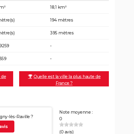
km²
18,1 km²
ètre(s)
194 mètres
ètre(s)
395 mètres
9259
-
359
-
e de
Quelle est la ville la plus haute de
France ?
Note moyenne :
gny-lès-Raville ?
0
vis
(
0
avis)