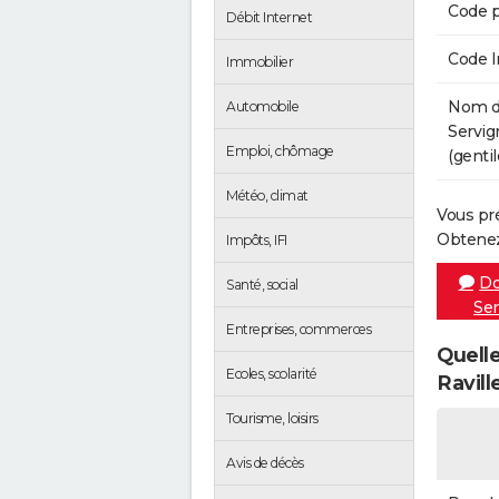
Code p
Débit Internet
Code 
Immobilier
Nom de
Automobile
Servig
Emploi, chômage
(gentil
Météo, climat
Vous pr
Obtenez
Impôts, IFI
Do
Santé, social
Ser
Entreprises, commerces
Quelle
Ecoles, scolarité
Ravill
Tourisme, loisirs
Avis de décès