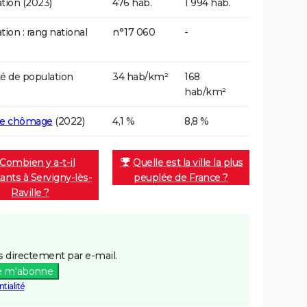
tion (2023)
476 hab.
1 994 hab.
tion : rang national
n°17 060
-
é de population
34 hab/km²
168
hab/km²
de chômage
(2022)
4,1 %
8,8 %
Combien y a-t-il
Quelle est la ville la plus
tants à Servigny-lès-
peuplée de France ?
Raville ?
 directement par e-mail.
e m'abonne
tialité