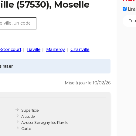
ille
(57530), Moselle
Lint
s-Stoncourt
Raville
Maizeroy
Chanville
 rater
Mise à jour le 10/02/26
Superficie
Altitude
Avis sur Servigny-lès-Raville
Carte