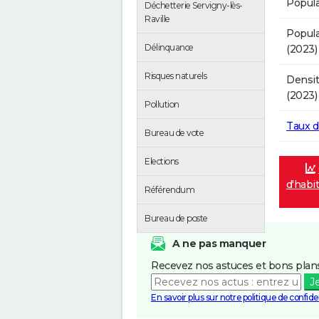
Popula
Déchetterie Servigny-lès-
Raville
Popula
Délinquance
(2023)
Risques naturels
Densit
(2023)
Pollution
Taux 
Bureau de vote
Elections
d'habi
Référendum
Bureau de poste
A ne pas manquer
Recevez nos astuces et bons plans
J
En savoir plus sur notre politique de confiden