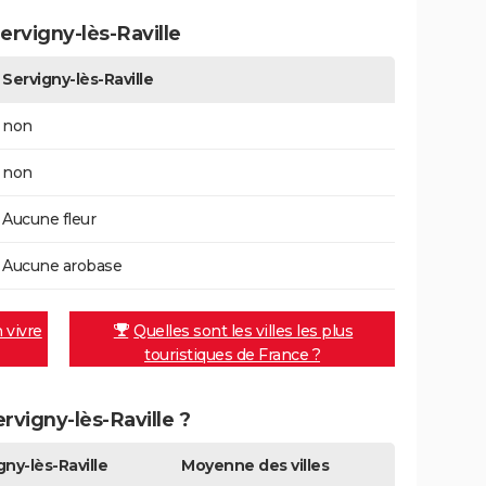
rvigny-lès-Raville
Servigny-lès-Raville
non
non
Aucune fleur
Aucune arobase
n vivre
Quelles sont les villes les plus
touristiques de France ?
ervigny-lès-Raville ?
gny-lès-Raville
Moyenne des villes