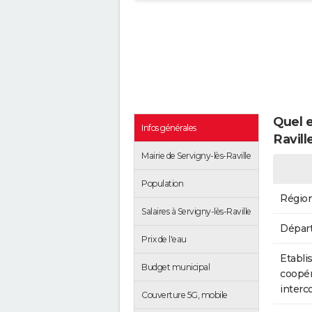
Quel e
Infos générales
Ravill
Mairie de Servigny-lès-Raville
Population
Régio
Salaires à Servigny-lès-Raville
Dépar
Prix de l'eau
Etabli
Budget municipal
coopér
inter
Couverture 5G, mobile