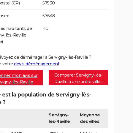
ostal (CP)
57530
Insee
57648
s habitants de
nc
ny-lès-Raville
é)
évoyez de déménager à Servigny-lès-Raville ?
 votre
devis déménagement
.
Comparer Servigny-lès-
nner mon avis sur
Raville à une autre ville...
vigny-lès-Raville
 est la population de Servigny-lès-
e ?
Servigny-
Moyenne
lès-Raville
des villes