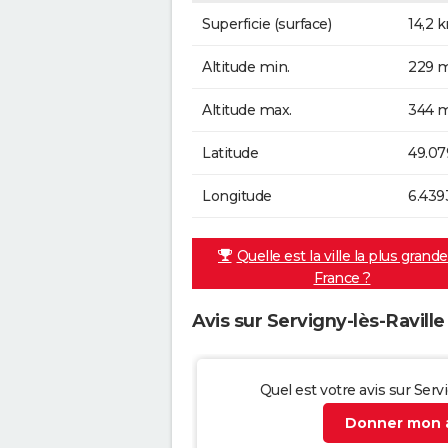
Superficie (surface)
14,2 
Altitude min.
229 m
Altitude max.
344 m
Latitude
49.07
Longitude
6.439
Quelle est la ville la plus grand
France ?
Avis sur Servigny-lès-Raville
Quel est votre avis sur Servi
Donner mon a