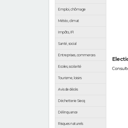
Emploi, chômage
Météo, climat
Impôts, IFI
Santé, social
Entreprises, commerces
Electi
Ecoles, scolarité
Consulte
Tourisme, loisirs
Avis de décès
Déchetterie Siecq
Délinquance
Risques naturels