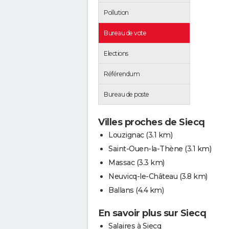
Pollution
Bureau de vote
Elections
Référendum
Bureau de poste
Villes proches de Siecq
Louzignac
(3.1 km)
Saint-Ouen-la-Thène
(3.1 km)
Massac
(3.3 km)
Neuvicq-le-Château
(3.8 km)
Ballans
(4.4 km)
En savoir plus sur Siecq
Salaires à Siecq