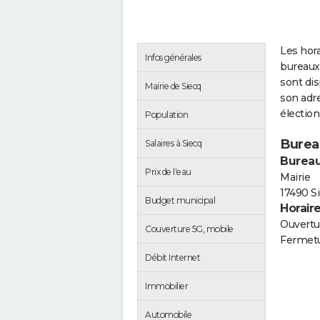
Les hora
Infos générales
bureaux 
sont di
Mairie de Siecq
son adre
électio
Population
Burea
Salaires à Siecq
Bureau
Prix de l'eau
Mairie
17490 S
Budget municipal
Horair
Ouvertur
Couverture 5G, mobile
Fermetu
Débit Internet
Immobilier
Automobile