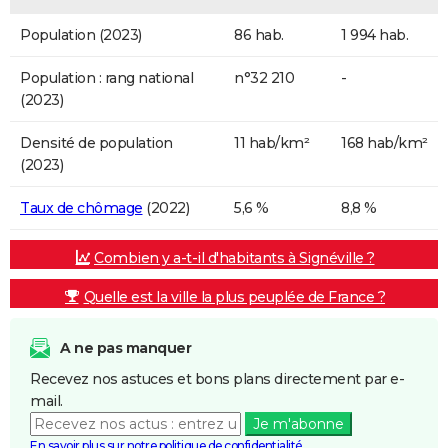
Population (2023)
86 hab.
1 994 hab.
Population : rang national
n°32 210
-
(2023)
Densité de population
11 hab/km²
168 hab/km²
(2023)
Taux de chômage
(2022)
5,6 %
8,8 %
Combien y a-t-il d'habitants à Signéville ?
Quelle est la ville la plus peuplée de France ?
A ne pas manquer
Recevez nos astuces et bons plans directement par e-
mail.
Je m'abonne
En savoir plus sur notre politique de confidentialité