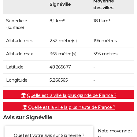
Moyenne
Signéville
des villes
Superficie
8,1 km²
18,1 km²
(surface)
Altitude min.
232 mètre(s)
194 mètres
Altitude max.
365 mètre(s)
395 mètres
Latitude
48.265677
-
Longitude
5.266565
-
Quelle est la ville la plus grande de France ?
Quelle est la ville la plus haute de France ?
Avis sur Signéville
Note moyenne :
Quel est votre avis sur Signéville ?