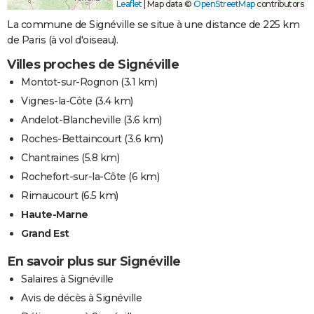
Leaflet
|
Map data ©
OpenStreetMap
contributors
La commune de Signéville se situe à une distance de 225 km
de Paris (à vol d'oiseau).
Villes proches de Signéville
Montot-sur-Rognon
(3.1 km)
Vignes-la-Côte
(3.4 km)
Andelot-Blancheville
(3.6 km)
Roches-Bettaincourt
(3.6 km)
Chantraines
(5.8 km)
Rochefort-sur-la-Côte
(6 km)
Rimaucourt
(6.5 km)
Haute-Marne
Grand Est
En savoir plus sur Signéville
Salaires à Signéville
Avis de décès à Signéville