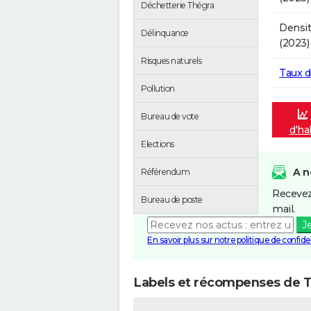
Déchetterie Thégra
Densit
Délinquance
(2023)
Risques naturels
Taux 
Pollution
Bureau de vote
d'ha
Elections
A n
Référendum
Recevez
Bureau de poste
mail.
J
En savoir plus sur notre politique de confiden
Labels et récompenses de 