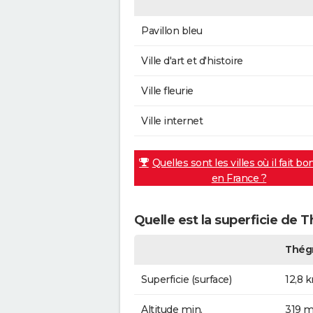
Pavillon bleu
Ville d'art et d'histoire
Ville fleurie
Ville internet
Quelles sont les villes où il fait bo
en France ?
Quelle est la superficie de 
Thég
Superficie (surface)
12,8 
Altitude min.
319 m