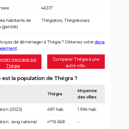
Insee
46317
s habitants de
Thégratois, Thégratoises
 (gentilé)
évoyez de déménager à Thégra ? Obtenez votre
devis
agement
.
Comparer Thégra à une
nner mon avis sur
autre ville...
Thégra
 est la population de Thégra ?
Moyenne
Thégra
des villes
tion (2023)
497 hab.
1 994 hab.
tion : rang national
n°16 668
-