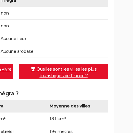
Thégra
non
non
Aucune fleur
Aucune arobase
n vivre
Quelles sont les villes les plus
touristiques de France ?
Thégra ?
ra
Moyenne des villes
km²
18,1 km²
ètre(s)
194 mètres