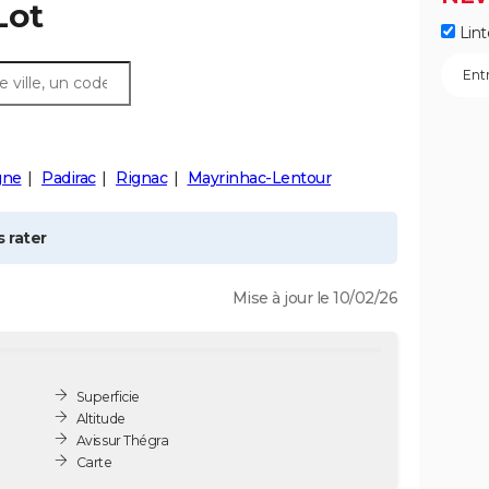
Lot
Lint
gne
Padirac
Rignac
Mayrinhac-Lentour
 rater
Mise à jour le 10/02/26
Superficie
Altitude
Avis sur Thégra
Carte