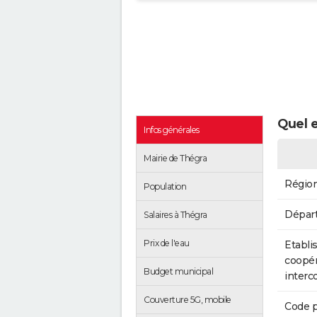
Quel e
Infos générales
Mairie de Thégra
Régio
Population
Dépar
Salaires à Thégra
Prix de l'eau
Etabli
coopér
Budget municipal
inter
Couverture 5G, mobile
Code p