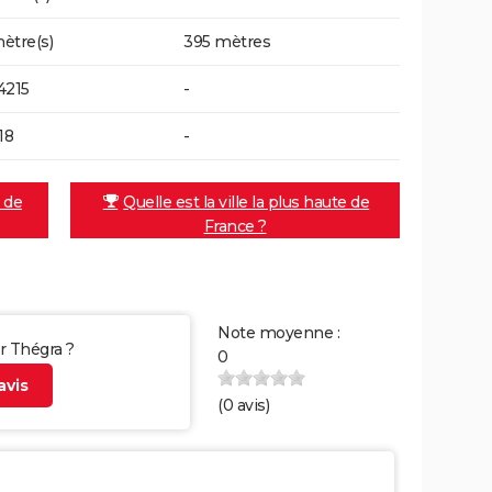
ètre(s)
395 mètres
4215
-
18
-
e de
Quelle est la ville la plus haute de
France ?
Note moyenne :
ur Thégra ?
0
vis
(
0
avis)