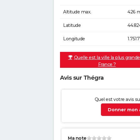
Altitude max.
426 m
Latitude
44.82
Longitude
1.7517
Quelle est la ville la plus grand
France ?
Avis sur Thégra
Quel est votre avis s
Donner mon a
Ma note