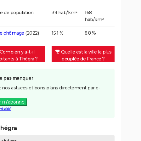
é de population
39 hab/km²
168
hab/km²
de chômage
(2022)
15,1 %
8,8 %
Combien y a-t-il
Quelle est la ville la plus
bitants à Thégra ?
peuplée de France ?
e pas manquer
 nos astuces et bons plans directement par e-
e m'abonne
tialité
Thégra