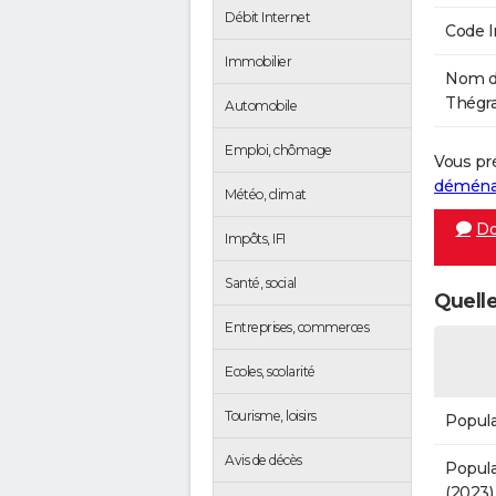
Débit Internet
Code 
Immobilier
Nom de
Thégra
Automobile
Emploi, chômage
Vous pr
démén
Météo, climat
Do
Impôts, IFI
Santé, social
Quelle
Entreprises, commerces
Ecoles, scolarité
Tourisme, loisirs
Popula
Avis de décès
Popula
(2023)