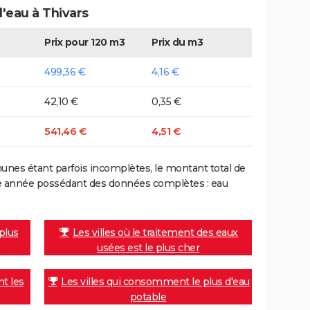
d'eau à Thivars
Prix pour 120 m3
Prix du m3
499,36 €
4,16 €
42,10 €
0,35 €
541,46 €
4,51 €
nes étant parfois incomplètes, le montant total de
ière année possédant des données complètes : eau
 plus
Les villes où le traitement des eaux
usées est le plus cher
nt les
Les villes qui consomment le plus d'eau
potable