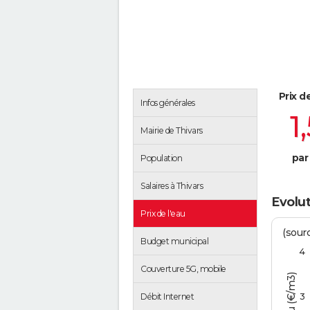
Prix d
Infos générales
1
Mairie de Thivars
par
Population
Salaires à Thivars
Evolut
Prix de l'eau
(sour
Budget municipal
4
Couverture 5G, mobile
3
Débit Internet