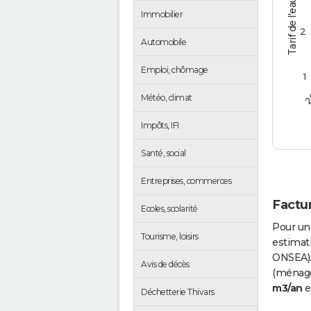
Tarif de l'eau (€/m3)
Immobilier
2
Automobile
Emploi, chômage
1
2
Météo, climat
Impôts, IFI
Santé, social
Entreprises, commerces
Factur
Ecoles, scolarité
Pour un
Tourisme, loisirs
estimati
ONSEA).
Avis de décès
(ménages
m3/an
e
Déchetterie Thivars