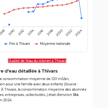
008
2010
2012
2014
2016
2018
2020
2022
2024
Prix à Thivars
Moyenne nationale
Qualité de l'eau du robinet à Thivars
e d'eau détaillée à Thivars
e consommation moyenne de 120 m3/an,
on pour une famille avec deux enfants (Source :
 À Thivars, la consommation moyenne des abonnés
, entreprises, collectivités...) était d'environ
134
n 2024.