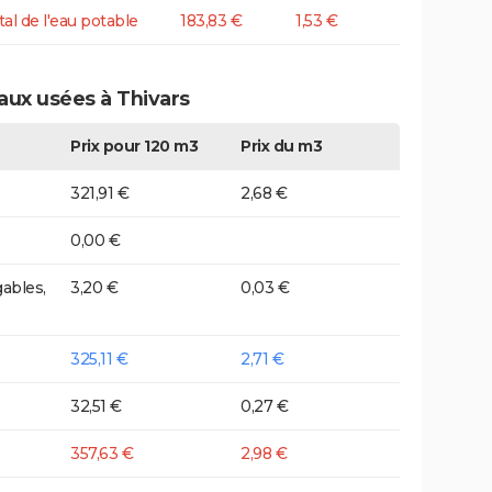
tal de l'eau potable
183,83 €
1,53 €
aux usées à Thivars
Prix pour 120 m3
Prix du m3
321,91 €
2,68 €
0,00 €
ables,
3,20 €
0,03 €
325,11 €
2,71 €
32,51 €
0,27 €
357,63 €
2,98 €