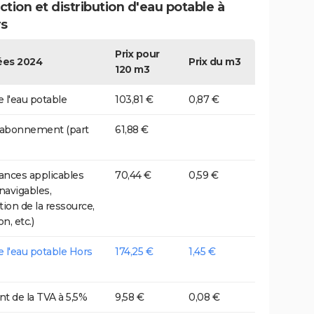
tion et distribution d'eau potable à
rs
Prix pour
es 2024
Prix du m3
120 m3
e l'eau potable
103,81 €
0,87 €
 abonnement (part
61,88 €
nces applicables
70,44 €
0,59 €
 navigables,
tion de la ressource,
on, etc.)
de l'eau potable Hors
174,25 €
1,45 €
t de la TVA à 5,5%
9,58 €
0,08 €