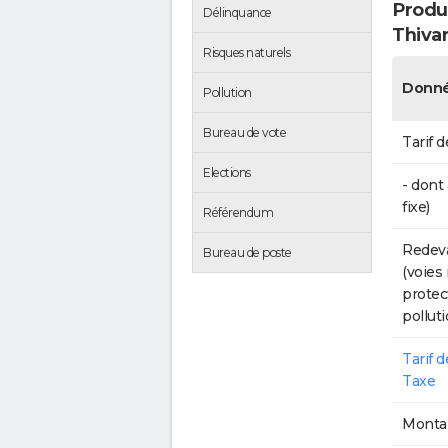
Produc
Délinquance
Thiva
Risques naturels
Donné
Pollution
Bureau de vote
Tarif d
Elections
- dont
fixe)
Référendum
Redeva
Bureau de poste
(voies
protec
polluti
Tarif 
Taxe
Montan