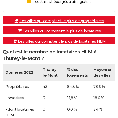
Locataires hébergés à titre gratuit
Les villes qui comptent le plus de propriétaires
Les villes qui comptent le plus de locataires
Les villes qui comptent le plus de locataires HLM
Quel est le nombre de locataires HLM à
Thurey-le-Mont ?
Thurey-
% des
Moyenne
Données 2022
le-Mont
logements
des villes
Propriétaires
43
84,3 %
78,6 %
Locataires
6
11,8 %
18,6 %
- dont locataires
0
0,0 %
3,4 %
HLM