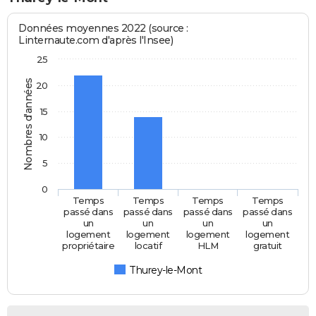
Données moyennes 2022 (source :
Linternaute.com d'après l'Insee)
25
Nombres d'années
20
15
10
5
0
Temps
Temps
Temps
Temps
passé dans
passé dans
passé dans
passé dans
un
un
un
un
logement
logement
logement
logement
propriétaire
locatif
HLM
gratuit
Thurey-le-Mont