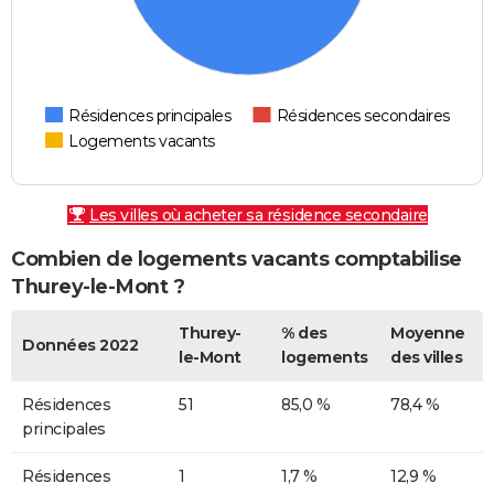
Résidences principales
Résidences secondaires
Logements vacants
Les villes où acheter sa résidence secondaire
Combien de logements vacants comptabilise
Thurey-le-Mont ?
Thurey-
% des
Moyenne
Données 2022
le-Mont
logements
des villes
Résidences
51
85,0 %
78,4 %
principales
Résidences
1
1,7 %
12,9 %